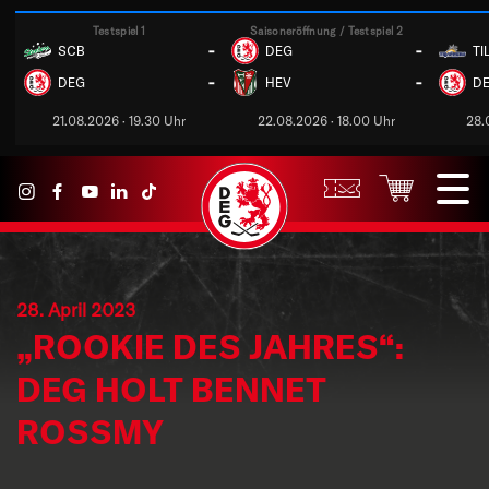
Testspiel 1
Saisoneröffnung / Testspiel 2
-
-
SCB
DEG
TI
-
-
DEG
HEV
D
21.08.2026 · 19.30 Uhr
22.08.2026 · 18.00 Uhr
28.
28. April 2023
„ROOKIE DES JAHRES“:
DEG HOLT BENNET
ROSSMY