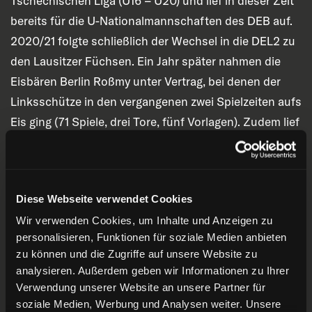
Tschechischen Liga (U16 – U20) und lief in dieser Zeit
bereits für die U-Nationalmannschaften des DEB auf.
2020/21 folgte schließlich der Wechsel in die DEL2 zu
den Lausitzer Füchsen. Ein Jahr später nahmen die
Eisbären Berlin Roßmy unter Vertrag, bei denen der
Linksschütze in den vergangenen zwei Spielzeiten aufs
Eis ging (71 Spiele, drei Tore, fünf Vorlagen). Zudem lief
Roßmy in beiden Saisons erneut für den Berliner-
Kooperationspartner Lausitzer Füchse auf (83
Einsätze, 18 Tore, 24 Vorlagen). Auch International war
Diese Webseite verwendet Cookies
der Stürmer weiter gefragt, wurde als Kapitän in das
Wir verwenden Cookies, um Inhalte und Anzeigen zu
U18-Nationalteam berufen und später
personalisieren, Funktionen für soziale Medien anbieten
Assistenzkapitän der U20-Nationalmannschafzt.
zu können und die Zugriffe auf unsere Website zu
Bennet Roßmy ist 1,92 m groß und wiegt 95 kg. Er wird
analysieren. Außerdem geben wir Informationen zu Ihrer
bei der DEG mit der Nummer 72 auflaufen.
Verwendung unserer Website an unsere Partner für
soziale Medien, Werbung und Analysen weiter. Unsere