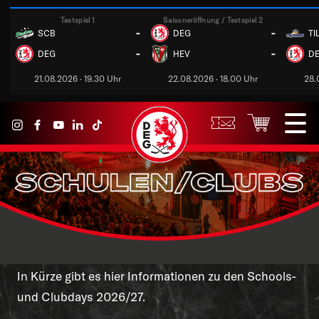
Testspiel 1
Saisoneröffnung / Testspiel 2
-
-
SCB
DEG
TI
-
-
DEG
HEV
D
21.08.2026 · 19.30 Uhr
22.08.2026 · 18.00 Uhr
28.
In Kürze gibt es hier Informationen zu den Schools-
und Clubdays 2026/27.