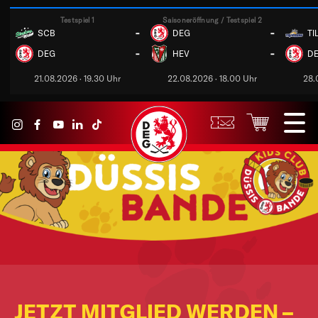
Testspiel 1
Saisoneröffnung / Testspiel 2
-
-
SCB
DEG
TI
-
-
DEG
HEV
D
21.08.2026 · 19.30 Uhr
22.08.2026 · 18.00 Uhr
28.
JETZT MITGLIED WERDEN –