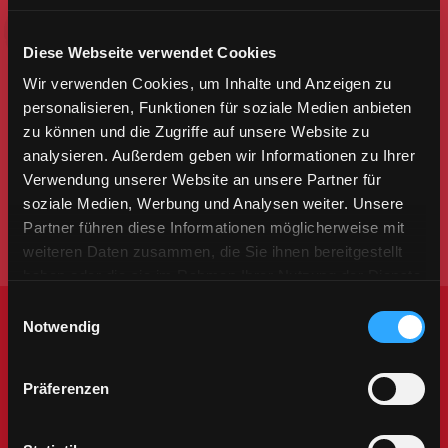
Sichere Dir das ganze Jahr über tolle
Diese Webseite verwendet Cookies
Aktionen – und das für nur 25 €.
Wir verwenden Cookies, um Inhalte und Anzeigen zu
personalisieren, Funktionen für soziale Medien anbieten
Wir freuen uns auf Dich!
zu können und die Zugriffe auf unsere Website zu
analysieren. Außerdem geben wir Informationen zu Ihrer
Verwendung unserer Website an unsere Partner für
Deine DEG mit Düssi
soziale Medien, Werbung und Analysen weiter. Unsere
Partner führen diese Informationen möglicherweise mit
weiteren Daten zusammen, die Sie ihnen bereitgestellt
haben oder die sie im Rahmen Ihrer Nutzung der Dienste
gesammelt haben.
Einwilligungsauswahl
Notwendig
Präferenzen
DÜSSI