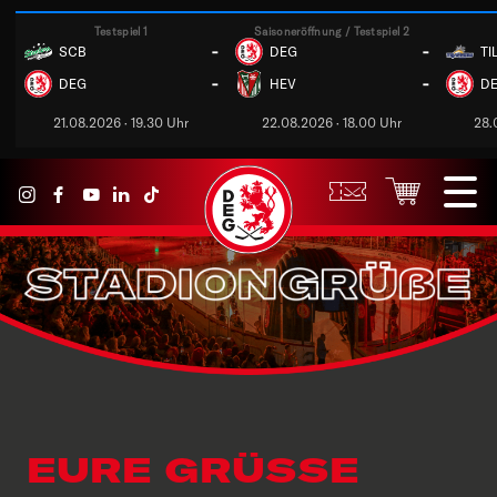
Testspiel 1
Saisoneröffnung / Testspiel 2
-
-
SCB
DEG
TI
-
-
DEG
HEV
D
21.08.2026 · 19.30 Uhr
22.08.2026 · 18.00 Uhr
28.
EURE GRÜSSE L