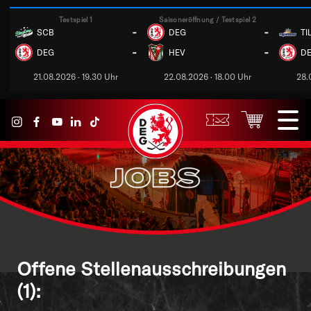
Testspiel 1
Saisoneröffnung / Testspiel 2
-
-
SCB
DEG
TI
-
-
DEG
HEV
D
21.08.2026 · 19.30 Uhr
22.08.2026 · 18.00 Uhr
28.
Offene Stellenausschreibungen
(1):