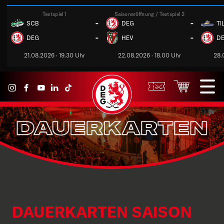
Testspiel 1
Saisoneröffnung / Testspiel 2
-
-
SCB
DEG
TI
-
-
DEG
HEV
D
21.08.2026 · 19.30 Uhr
22.08.2026 · 18.00 Uhr
28.
DAUERKARTEN SAISON