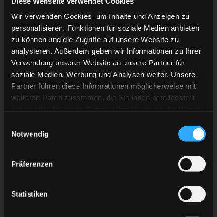
Diese Webseite verwendet Cookies
Wir verwenden Cookies, um Inhalte und Anzeigen zu
personalisieren, Funktionen für soziale Medien anbieten
zu können und die Zugriffe auf unsere Website zu
analysieren. Außerdem geben wir Informationen zu Ihrer
Verwendung unserer Website an unsere Partner für
soziale Medien, Werbung und Analysen weiter. Unsere
Partner führen diese Informationen möglicherweise mit
weiteren Daten zusammen, die Sie ihnen bereitgestellt
haben oder die sie im Rahmen Ihrer Nutzung der Dienste
gesammelt haben.
Einwilligungsauswahl
Notwendig
Präferenzen
Statistiken
Im Stehplatz und Sitzplatz-Bereich erhalten Schüler, Studenten, Auszubildende,
Berufsschüler:innen (jeweils bis 27 Jahre), Bundesfreiwilligendienstleistende, FSJler:innen,