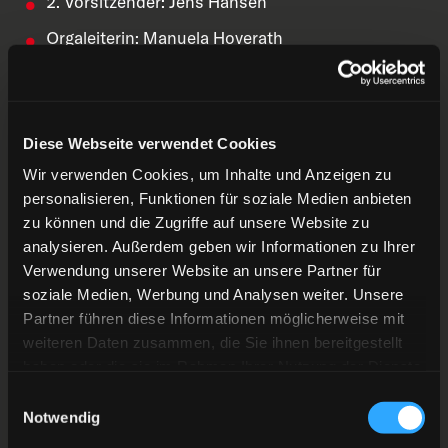
2. Vorsitzender: Jens Hansen
Orgaleiterin: Manuela Hoverath
Kassierer: Wolfgang Lück
Beisitzer: Wolfgang Sonnen
Diese Webseite verwendet Cookies
Beisitzer: Holger Billeb
Wir verwenden Cookies, um Inhalte und Anzeigen zu
personalisieren, Funktionen für soziale Medien anbieten
zu können und die Zugriffe auf unsere Website zu
analysieren. Außerdem geben wir Informationen zu Ihrer
Verwendung unserer Website an unsere Partner für
soziale Medien, Werbung und Analysen weiter. Unsere
Kontaktdaten:
Partner führen diese Informationen möglicherweise mit
weiteren Daten zusammen, die Sie ihnen bereitgestellt
Verein zur Förderung Düsseldorfer Eishockeyfans
haben oder die sie im Rahmen Ihrer Nutzung der Dienste
gesammelt haben.
e.V. – FANPROJEKT Düsseldorf
Einwilligungsauswahl
Notwendig
Postfach 190118