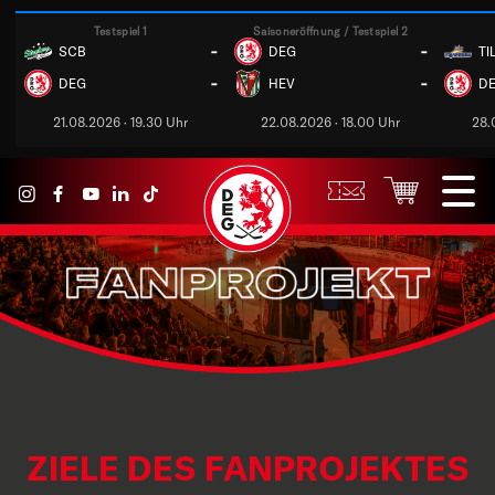
Testspiel 1
Saisoneröffnung / Testspiel 2
-
-
SCB
DEG
TI
-
-
DEG
HEV
D
21.08.2026 · 19.30 Uhr
22.08.2026 · 18.00 Uhr
28.
ZIELE DES FANPROJEKTES