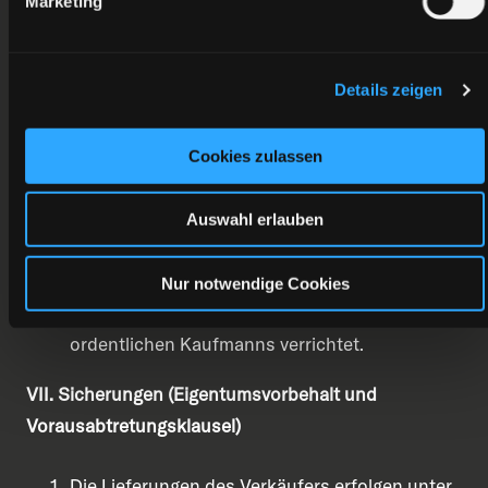
Marketing
Versandfertige Liefergegenstände sind
unverzüglich abzurufen oder abzuholen.
Mit der Übergabe an den Kunden, an den
Details zeigen
Spediteur, Frachtführer oder die sonst zur
Ausführung des Transportes bestimmte Person
Cookies zulassen
oder Anstalt, spätestens jedoch beim Verlassen
des Werkes, geht die Gefahr auf den Kunden
Auswahl erlauben
über. Versand, Auswahl der Transportmittel und
des Transportweges sowie evtl. Verpackung
Nur notwendige Cookies
werden vom Verkäufer mit der Sorgfalt eines
ordentlichen Kaufmanns verrichtet.
VII. Sicherungen (Eigentumsvorbehalt und
Vorausabtretungsklausel)
Die Lieferungen des Verkäufers erfolgen unter