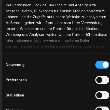
Wir verwenden Cookies, um Inhalte und Anzeigen zu
Verbraucher im Sinne des § 13 BGB ist.
personalisieren, Funktionen für soziale Medien anbieten zu
Gegenüber juristischen Personen des
können und die Zugriffe auf unsere Website zu analysieren.
öffentlichen Rechts und Unternehmern im Sinne
Außerdem geben wir Informationen zu Ihrer Verwendung
des § 14 BGB ist ein Widerrufs- oder
unserer Website an unsere Partner für soziale Medien,
Rückgaberecht ausgeschlossen. Ein
Werbung und Analysen weiter. Unsere Partner führen diese
Informationen möglicherweise mit weiteren Daten
Widerrufsrecht ist auch gegenüber Verbrauchern
zusammen, die Sie ihnen bereitgestellt haben oder die sie
ausgeschlossen, wenn es sich bei der
im Rahmen Ihrer Nutzung der Dienste gesammelt haben.
vertraglichen Leistung um eine Sonderanfertigung
Einwilligungsauswahl
bzw. Änderung oder Anpassung einer
Notwendig
Standardleistung auf Veranlassung des Kunden
handelt.
Präferenzen
VI. Versand und Übergang der Gefahr
Statistiken
Die Lieferungen erfolgen ab Werk des Verkäufers,
der zu Teillieferungen berechtigt ist.