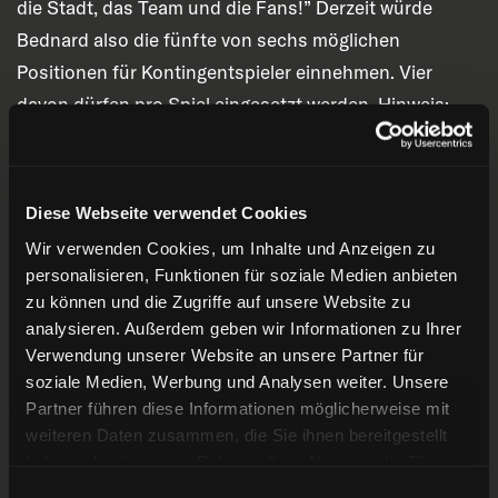
die Stadt, das Team und die Fans!” Derzeit würde
Bednard also die fünfte von sechs möglichen
Positionen für Kontingentspieler einnehmen. Vier
davon dürfen pro Spiel eingesetzt werden. Hinweis:
Diese Regelung gilt nicht für die Vorbereitungsspiele.
Über Ryan Bednard
Diese Webseite verwendet Cookies
Wir verwenden Cookies, um Inhalte und Anzeigen zu
Der neue DEG-Torwart wurde am 31. März 1997 in
personalisieren, Funktionen für soziale Medien anbieten
Macomb Township im US-Bundesstaat Michigan
zu können und die Zugriffe auf unsere Website zu
geboren. Nach zahlreichen Jugendteams wurde er
analysieren. Außerdem geben wir Informationen zu Ihrer
2015 in der ersten Runde von den Florida Panthers
Verwendung unserer Website an unsere Partner für
soziale Medien, Werbung und Analysen weiter. Unsere
gedraftet. In der Saison 2020/21 debütierte Bednard
Partner führen diese Informationen möglicherweise mit
für Syracuse Crunch in der AHL, spielte aber in den
weiteren Daten zusammen, die Sie ihnen bereitgestellt
Folgejahren mehrheitlich in der ECHL, wo er mehrfach
haben oder die sie im Rahmen Ihrer Nutzung der Dienste
zum „Torwart des Monats“ ausgezeichnet wurde.
gesammelt haben.
Einwilligungsauswahl