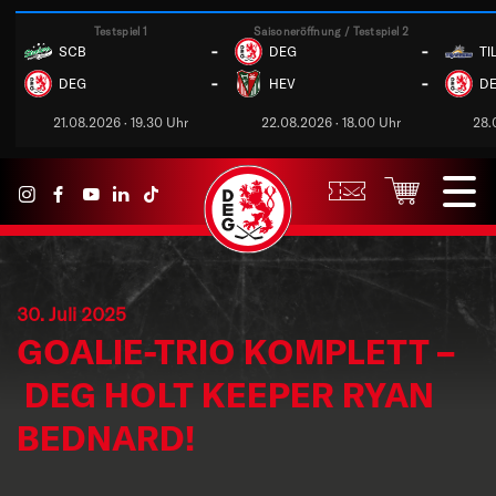
Testspiel 1
Saisoneröffnung / Testspiel 2
-
-
SCB
DEG
TI
-
-
DEG
HEV
D
21.08.2026 · 19.30 Uhr
22.08.2026 · 18.00 Uhr
28.
30. Juli 2025
GOALIE-TRIO KOMPLETT –
DEG HOLT KEEPER RYAN
BEDNARD!