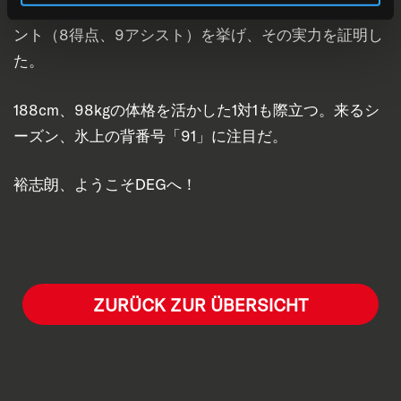
イーネと契約を結ぶ。プレイオフ中、全11試合で17ポイ
ント（8得点、9アシスト）を挙げ、その実力を証明し
た。
188cm、98kgの体格を活かした1対1も際立つ。来るシ
ーズン、氷上の背番号「91」に注目だ。
裕志朗、ようこそDEGへ！
ZURÜCK ZUR ÜBERSICHT