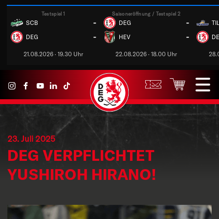
Testspiel 1
Saisoneröffnung / Testspiel 2
-
-
SCB
DEG
TI
-
-
DEG
HEV
D
21.08.2026 · 19.30 Uhr
22.08.2026 · 18.00 Uhr
28.
23. Juli 2025
DEG VERPFLICHTET
YUSHIROH HIRANO!