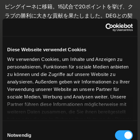
ピングイーネに移籍。15試合で20ポイントを挙げ、ク
ラブの勝利に大きな貢献を果たしました。DEGとの契
約期間は1年です。
リッチ・チェルノマズDEGヘッドコーチのコメント
Diese Webseite verwendet Cookies
「裕志朗はスケーティングに秀でているだけでなく、
Wir verwenden Cookies, um Inhalte und Anzeigen zu
personalisieren, Funktionen für soziale Medien anbieten
体格の良さと力強さを兼ね備えたFW。ずば抜けたシュ
zu können und die Zugriffe auf unsere Website zu
ート力に強みを持ち、特にワンタイマーが光る。フィ
analysieren. Außerdem geben wir Informationen zu Ihrer
ジカルの強さを活かした、身体を張ったプレーも持ち
Verwendung unserer Website an unsere Partner für
味だ。国際試合の経験に加え、DEL 2（ドイツアイス
soziale Medien, Werbung und Analysen weiter. Unsere
ホッケー2部リーグ）での経験をチームに持ちこんでく
Partner führen diese Informationen möglicherweise mit
weiteren Daten zusammen, die Sie ihnen bereitgestellt
れるだろう」
haben oder die sie im Rahmen Ihrer Nutzung der Dienste
gesammelt haben.
Einwilligungsauswahl
平野裕志朗選手について
Notwendig