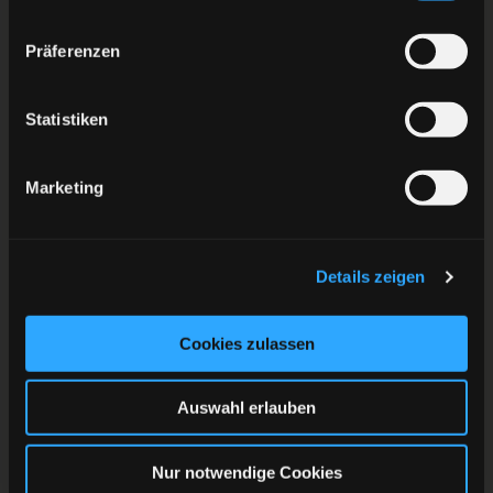
1995年8月18日、北海道苫小牧市生まれ。29歳、右打
Präferenzen
ち。2011年、U18日本代表チームに初選出される。翌
年のU18世界選手権で初ポイントを挙げるや、5試合で
Statistiken
6ポイントを獲得。19歳のとき世界を目指し、スウェ
ーデン3部リーグのティングスリュードAIFでプレー。
2015年に渡米、ヤングスタウン・ファントムズに加
Marketing
入。1シーズンで46ポイントを叩き出すも、日本へ戻
り、東北フリーブレイズに籍を置く。2018年～2024
Details zeigen
年まで再び米国に滞在し、イーストコースト・ホッケ
ー・リーグ（ECHL）とアメリカン・ホッケー・リーグ
（AHL）の複数のチームでプレーした。この時期、
Cookies zulassen
AHLで初めて得点を挙げた日本生まれの選手となり、
歴史に名を刻む。2024年夏に欧州へ拠点を移し、オー
Auswahl erlauben
ストリアのHCインスブルックに入団。36試合で25ポ
イントを稼いだ。2025年1月、クレフェルト・ピング
Nur notwendige Cookies