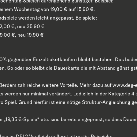
ochentag-Spielen durchgehend günstiger. Beispiel:
n einem Wochentag von 19,00 € auf 15,90 €.
dspiele werden leicht angepasst. Beispiele:
 32,00 €, neu 35,90 €
19,00 €, neu 19,90 €
0% gegenüber Einzelticketkäufern bleibt bestehen. Das bedeut
n. So oder so bleibt die Dauerkarte die mit Abstand günstigs
ußerdem zahlreiche weitere Vorteile. Mehr dazu auf www.deg-
s werden nur minimal verändert. Lediglich in der Kategorie 4 
o Spiel. Grund hierfür ist eine nötige Struktur-Angleichung 
 „19,35 €-Spiele“ etc. sind bereits eingepreist, so dass Dau
ben im DEL2-Vergleich äußerst attraktiv. Beispiele: