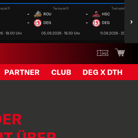
tspiel 5
Testspiel 6
Testspiel 7
-
-
ROU
HSC
›
-
-
DEG
DEG
6 · 19.00 Uhr
05.09.2026 · 19.30 Uhr
11.09.2026 · 20.00 Uh
PARTNER
CLUB
DEG X DTH
DER
HT ÜBER