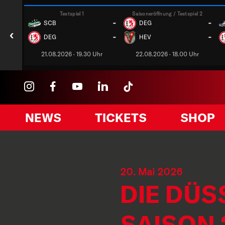
Testspiel 1
Saisoneröffnung / Testspiel 2
-
-
SCB
DEG
‹
-
-
DEG
HEV
21.08.2026 · 19.30 Uhr
22.08.2026 · 18.00 Uhr
NEWS
TICKETS
SHOP
20. Mai 2026
DIE DÜS
SAISON 