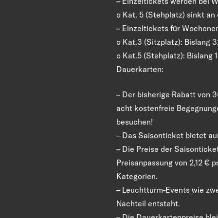
–
Einzeltickets werden bei W
o
Kat. 5 (Stehplatz) sinkt a
–
Einzeltickets für Wochenen
o
Kat.3 (Sitzplatz): Bislang
o
Kat.5 (Stehplatz): Bislang 
Dauerkarten:
–
Der bisherige Rabatt von 3
acht kostenfreie Begegnunge
besuchen!
–
Das Saisonticket bietet a
–
Die Preise der Saisonticket
Preisanpassung von 2,12 € pr
Kategorien.
–
Leuchtturm-Events wie zwei
Nachteil entsteht.
–
Die Dauerkartenpreise blei