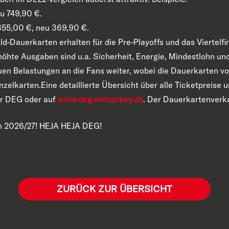
eu 749,90 €.
 355,00 €, neu 369,90 €.
ld-Dauerkarten erhalten für die Pre-Playoffs und das Viertelf
rhöhte Ausgaben sind u.a. Sicherheit, Energie, Mindestlohn u
neuen Belastungen an die Fans weiter, wobei die Dauerkarten 
nzelkarten.Eine detaillierte Übersicht über alle Ticketpreise 
r DEG oder auf
www.deg-eishockey.de
. Der Dauerkartenverka
on 2026/27! HEJA HEJA DEG!
ZURÜCK ZUR ÜBERSICHT