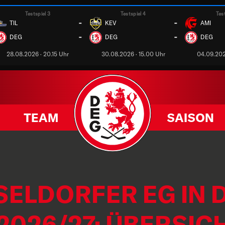
Testspiel 3
Testspiel 4
Tes
-
-
TIL
KEV
AMI
-
-
DEG
DEG
DEG
28.08.2026 · 20.15 Uhr
30.08.2026 · 15.00 Uhr
04.09.202
TEAM
SAISON
SELDORFER EG IN 
2026/27: ÜBERSIC