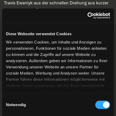
Travis Ewaniyk aus der schnellen Drehung aus kurzer
Distanz (37:26). Ärgerlich! Es war der dritte
Gegentreffer nach eigener Strafe. Daran muss das
Team arbeiten.
Diese Webseite verwendet Cookies
Drittes Drittel:
Auch der Schlussabschnitt begann in
Wir verwenden Cookies, um Inhalte und Anzeigen zu
Unterzahl, jedoch ohne weiteren Gegentreffer. Die
personalisieren, Funktionen für soziale Medien anbieten
DEG kämpfte sich das Momentum zurück und machte
zu können und die Zugriffe auf unsere Website zu
analysieren. Außerdem geben wir Informationen zu Ihrer
Druck. Schließlich konnte Orendorz das schnelle 3:3
Verwendung unserer Website an unsere Partner für
markieren! Der Neuzugang aus Bad Nauheim war mit
soziale Medien, Werbung und Analysen weiter. Unsere
einer Direktabnahme erfolgreich. Der Pass bei 41:49
Partner führen diese Informationen möglicherweise mit
kam von Hirano. Und Letztgenannter legte nach! Der
weiteren Daten zusammen, die Sie ihnen bereitgestellt
Japaner tankte sich durch, täuschte seinen
haben oder die sie im Rahmen Ihrer Nutzung der Dienste
gesammelt haben.
Gegenspieler David Trinkberger mit einer schnellen
Einwilligungsauswahl
Notwendig
Bewegung und versenkte den Puck in der Ecke! Eine
großartige Einzelleistung! 45:21 gespielt, die Assists