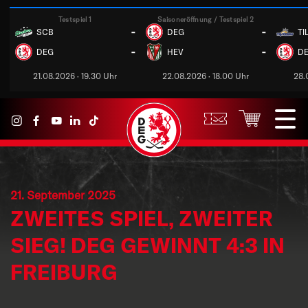
Testspiel 1
Saisoneröffnung / Testspiel 2
-
-
SCB
DEG
TI
-
-
DEG
HEV
D
21.08.2026 · 19.30 Uhr
22.08.2026 · 18.00 Uhr
28.
21. September 2025
ZWEITES SPIEL, ZWEITER
SIEG! DEG GEWINNT 4:3 IN
FREIBURG