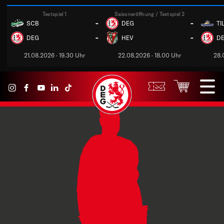
Testspiel 1
Saisoneröffnung / Testspiel 2
-
-
SCB
DEG
TI
-
-
DEG
HEV
D
21.08.2026 · 19.30 Uhr
22.08.2026 · 18.00 Uhr
28.
← Zurück zum Team