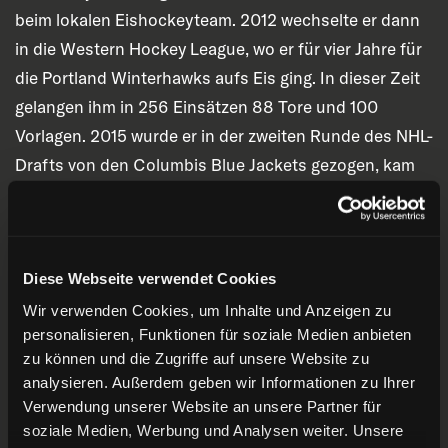
beim lokalen Eishockeyteam. 2012 wechselte er dann
in die Western Hockey League, wo er für vier Jahre für
die Portland Winterhawks aufs Eis ging. In dieser Zeit
gelangen ihm in 256 Einsätzen 88 Tore und 100
Vorlagen. 2015 wurde er in der zweiten Runde des NHL-
Drafts von den Columbis Blue Jackets gezogen, kam
dort aber nicht zum Einsatz. 2016 gelang ihm der feste
Sprung in die AHL zu den Cleveland Monsters. Dort
erzielte er in 193 Partien 25 Tore und 43 Vorlagen.
Diese Webseite verwendet Cookies
2020 wechselte der Linksschütze dann in die zweite
schwedische Eishockeyliga und von dort nach 2021
Wir verwenden Cookies, um Inhalte und Anzeigen zu
personalisieren, Funktionen für soziale Medien anbieten
nach Düsseldorf.
zu können und die Zugriffe auf unsere Website zu
analysieren. Außerdem geben wir Informationen zu Ihrer
Herzlich willkommen zurück, Paul!
Verwendung unserer Website an unsere Partner für
soziale Medien, Werbung und Analysen weiter. Unsere