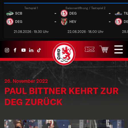
Testspiel 1
Saisoneröffnung / Testspiel 2
-
-
SCB
DEG
TI
-
-
DEG
HEV
D
21.08.2026 · 19.30 Uhr
22.08.2026 · 18.00 Uhr
28.
26. November 2022
PAUL BITTNER KEHRT ZUR
DEG ZURÜCK