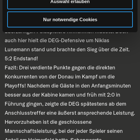
Auswahl erlauben
auch die DEG schoss mehrfach knapp am leeren Tor
vorbei. Wenige Minuten später wiederholte sich die
Nur notwendige Cookies
Situation, als die DEG eine Bankstrafe wegen eines
überzähligen Feldspielers hinnehmen musste. Doch
auch hier hielt die DEG-Defensive um Niklas
Lunemann stand und brachte den Sieg über die Zeit.
5:2 Endstand!
Fazit: Drei verdiente Punkte gegen die direkten
Konkurrenten von der Donau im Kampf um die
Playoffs! Nachdem die Gäste in den Anfangsminuten
besser aus der Kabine kamen und früh mit 2:0 in
Führung gingen, zeigte die DEG spätestens ab dem
Anschlusstreffer eine äußerst ansprechende Leistung.
Hervorzuheben ist die geschlossene
Mannschaftsleistung, bei der jeder Spieler seinen
Anteil am Heimerfolg hatte. Sehenswerte