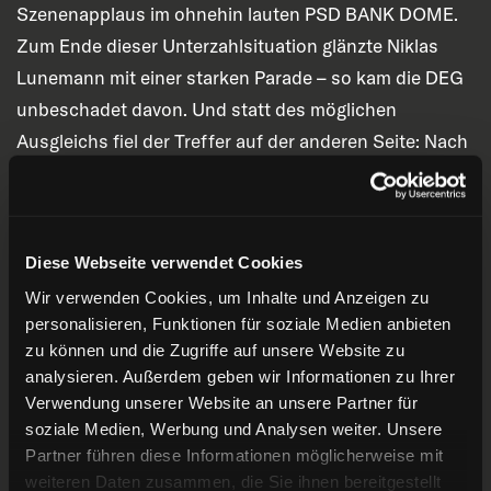
Szenenapplaus im ohnehin lauten PSD BANK DOME.
Zum Ende dieser Unterzahlsituation glänzte Niklas
Lunemann mit einer starken Parade – so kam die DEG
unbeschadet davon. Und statt des möglichen
Ausgleichs fiel der Treffer auf der anderen Seite: Nach
einem langen Zuspiel von Faber behauptete sich
Orendorz stark an der Scheibe und schloss platziert
durch die Beine von Eisbären-Goalie Fiedler ab – 4:2
Diese Webseite verwendet Cookies
(36:14; zweiter Assist erneut: Hammond). Mit einer nun
Wir verwenden Cookies, um Inhalte und Anzeigen zu
verdienten Zwei-Tore-Führung ging es in die zweite
personalisieren, Funktionen für soziale Medien anbieten
Pause.
zu können und die Zugriffe auf unsere Website zu
analysieren. Außerdem geben wir Informationen zu Ihrer
Das dritte Drittel begann mit offensiv bemühten
Verwendung unserer Website an unsere Partner für
Gästen. Mehrmals kamen die weiß gekleideten
soziale Medien, Werbung und Analysen weiter. Unsere
Regensburger gefährlich vor Niklas Lunemann, der
Partner führen diese Informationen möglicherweise mit
weiteren Daten zusammen, die Sie ihnen bereitgestellt
jedoch stets aufmerksam zur Stelle war. Nach diesen