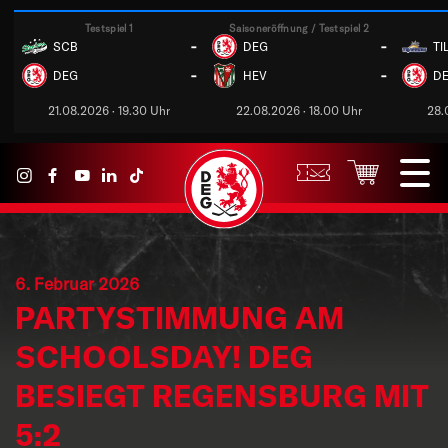
Testspiel 1
Saisoneröffnung / Testspiel 2
-
-
SCB
DEG
TI
-
-
DEG
HEV
D
21.08.2026 · 19.30 Uhr
22.08.2026 · 18.00 Uhr
28.
6. Februar 2026
PARTYSTIMMUNG AM
SCHOOLSDAY! DEG
BESIEGT REGENSBURG MIT
5:2