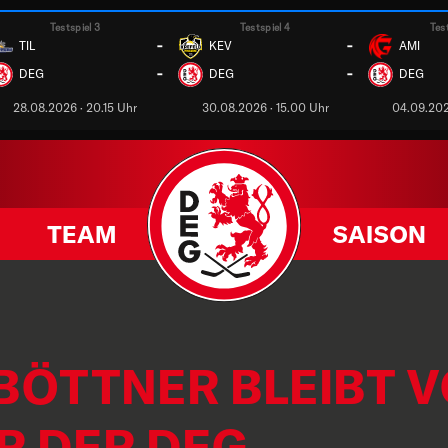
Testspiel 3
Testspiel 4
Tes
-
-
TIL
KEV
AMI
-
-
DEG
DEG
DEG
28.08.2026 · 20.15 Uhr
30.08.2026 · 15.00 Uhr
04.09.202
TEAM
SAISON
BÖTTNER BLEIBT 
R DER DEG