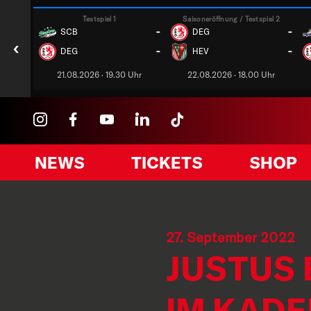
Testspiel 1
Saisoneröffnung / Testspiel 2
-
-
SCB
DEG
‹
-
-
DEG
HEV
21.08.2026 · 19.30 Uhr
22.08.2026 · 18.00 Uhr
NEWS
TICKETS
SHOP
27. September 2022
JUSTUS 
IM KADE