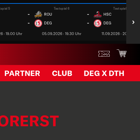
tspiel 5
Testspiel 6
Testspiel 7
-
-
ROU
HSC
›
-
-
DEG
DEG
6 · 19.00 Uhr
05.09.2026 · 19.30 Uhr
11.09.2026 · 20.00 Uh
PARTNER
CLUB
DEG X DTH
VORERST