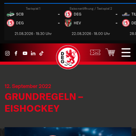
Testspiel 1
Saisoneröffnung / Testspiel 2
-
-
SCB
DEG
TI
-
-
DEG
HEV
D
21.08.2026 · 19.30 Uhr
22.08.2026 · 18.00 Uhr
28.
12. September 2022
GRUNDREGELN –
EISHOCKEY