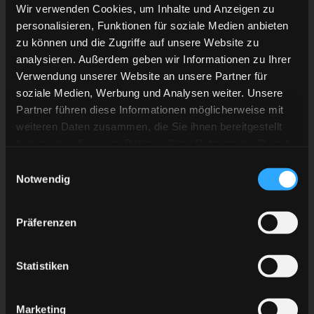
Wir verwenden Cookies, um Inhalte und Anzeigen zu
Defensive. 25 Gegentore – nur Krefeld und Straubing
personalisieren, Funktionen für soziale Medien anbieten
haben mehr – sowie die Special Teams bereiten Sorge.
zu können und die Zugriffe auf unsere Website zu
Sowohl in Über- als auch in Unterzahl belegt das Team
analysieren. Außerdem geben wir Informationen zu Ihrer
aus Bayern Rang zwölf.
Verwendung unserer Website an unsere Partner für
soziale Medien, Werbung und Analysen weiter. Unsere
Partner führen diese Informationen möglicherweise mit
Auf dem Eis gibt es bei der DEG einen Rückkehrer.
weiteren Daten zusammen, die Sie ihnen bereitgestellt
Joonas Järvinen ist nach überstandener
haben oder die sie im Rahmen Ihrer Nutzung der Dienste
Gehirnerschütterung wieder mit dabei! Bis auf Jakob
gesammelt haben.
Einwilligungsauswahl
Mayenschein sind also alle Spieler an Bord!
Notwendig
Endlich wieder Eishockey! HEJA HEJA DEG!
Präferenzen
Statistiken
ZURÜCK ZUR ÜBERSICHT
Marketing