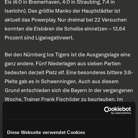
Eis (4:0 in Bremerhaven, 4:0 in Straubing, 7:4 in
Iserlohn). Das größte Manko der Hauptstädter ist
aktuell das Powerplay. Nur dreimal bei 22 Versuchen
konnten die Eisbären die Scheibe einnetzen – 13,64
Prozent sind Liganegativwert.
Bei den Nürnberg Ice Tigers ist die Ausgangslage eine
ganz andere. Fünf Niederlagen aus sieben Partien
bedeuten derzeit Platz elf. Eine besonderes bittere 3:8-
Pleite gab es in Schwenningen. Auch aus diesem
Grund entschieden sich die Bayern in der vergangenen
Woche, Trainer Frank Fischöder zu beurlauben. Im
ersten Spiel danach zeigte die Mannschaft den
erhofften Effekt und holte einen der beiden bisherigen
Siege mit 8:3 daheim gegen die Straubing Tigers.
Diese Webseite verwendet Cookies
Größtes Problem der Ice Tigers ist bislang die