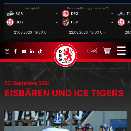
Testspiel 1
Saisoneröffnung / Testspiel 2
-
-
SCB
DEG
TI
-
-
DEG
HEV
D
21.08.2026 · 19.30 Uhr
22.08.2026 · 18.00 Uhr
28.
30. September 2021
EISBÄREN UND ICE TIGERS