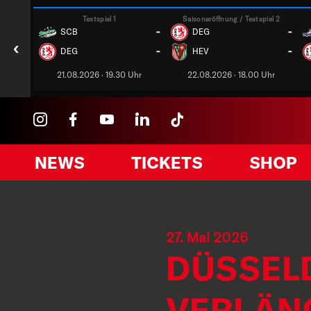
Testspiel 1
Saisoneröffnung / Testspiel 2
-
-
SCB
DEG
‹
-
-
DEG
HEV
21.08.2026 · 19.30 Uhr
22.08.2026 · 18.00 Uhr
NEWS
TICKETS
SHOP
27. Mai 2026
DÜSSEL
VERLÄN