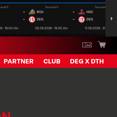
tspiel 5
Testspiel 6
Testspiel 7
-
-
ROU
HSC
›
-
-
DEG
DEG
6 · 19.00 Uhr
05.09.2026 · 19.30 Uhr
11.09.2026 · 20.00 Uh
PARTNER
CLUB
DEG X DTH
ON