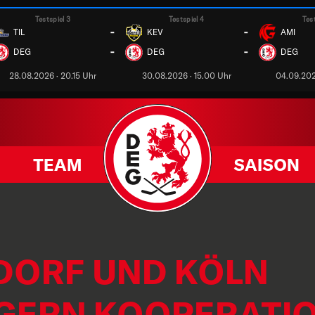
Testspiel 3
Testspiel 4
Tes
-
-
TIL
KEV
AMI
-
-
DEG
DEG
DEG
28.08.2026 · 20.15 Uhr
30.08.2026 · 15.00 Uhr
04.09.202
TEAM
SAISON
DORF UND KÖLN
GERN KOOPERATI