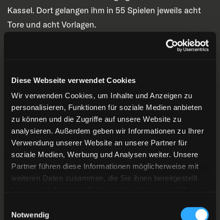
Kassel. Dort gelangen ihm in 55 Spielen jeweils acht
Tore und acht Vorlagen.
Der neue Stürmer der Rot-Gelben ist 1,84 m groß und
81 kg schwer. Er wird bei der DEG mit der Nummer 96
auflaufen.
Diese Webseite verwendet Cookies
Wir verwenden Cookies, um Inhalte und Anzeigen zu
Herzlich willkommen in Düsseldorf, Simon!
personalisieren, Funktionen für soziale Medien anbieten
zu können und die Zugriffe auf unsere Website zu
analysieren. Außerdem geben wir Informationen zu Ihrer
Verwendung unserer Website an unsere Partner für
soziale Medien, Werbung und Analysen weiter. Unsere
Partner führen diese Informationen möglicherweise mit
ZURÜCK ZUR ÜBERSICHT
weiteren Daten zusammen, die Sie ihnen bereitgestellt
haben oder die sie im Rahmen Ihrer Nutzung der Dienste
gesammelt haben.
Einwilligungsauswahl
Notwendig