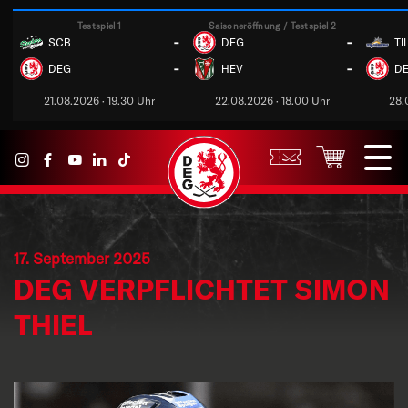
Testspiel 1
Saisoneröffnung / Testspiel 2
-
-
SCB
DEG
TI
-
-
DEG
HEV
D
21.08.2026 · 19.30 Uhr
22.08.2026 · 18.00 Uhr
28.
17. September 2025
DEG VERPFLICHTET SIMON
THIEL