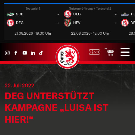
Testspiel 1
Saisoneröffnung / Testspiel 2
-
-
SCB
DEG
TI
-
-
DEG
HEV
D
21.08.2026 · 19.30 Uhr
22.08.2026 · 18.00 Uhr
28.
22. Juli 2022
DEG UNTERSTÜTZT
KAMPAGNE „LUISA IST
HIER!“