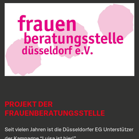
PROJEKT DER
FRAUENBERATUNGSSTELLE
Seit vielen Jahren ist die Düsseldorfer EG Unterstützer
der Kampagne “Luisa ist hier!”.