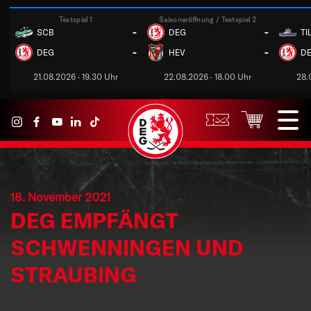
Testspiel 1
Saisoneröffnung / Testspiel 2
-
-
SCB
DEG
TI
-
-
DEG
HEV
D
21.08.2026 · 19.30 Uhr
22.08.2026 · 18.00 Uhr
28.
18. November 2021
DEG EMPFÄNGT
SCHWENNINGEN UND
STRAUBING