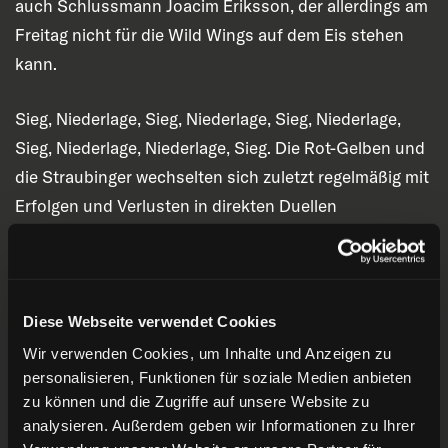
auch Schlussmann Joacim Eriksson, der allerdings am
Freitag nicht für die Wild Wings auf dem Eis stehen
kann.
Sieg, Niederlage, Sieg, Niederlage, Sieg, Niederlage,
Sieg, Niederlage, Niederlage, Sieg. Die Rot-Gelben und
die Straubinger wechselten sich zuletzt regelmäßig mit
Erfolgen und Verlusten in direkten Duellen
gegeneinander ab. Ähnlich könnte man die laufende
Saison für das Team von Tom Pokel beschreiben. Zwar
kommen die Bayern mit zwei Siegen in Folge im
Gepäck nach Düsseldorf, blickt man aber auf die
Diese Webseite verwendet Cookies
starke Spielzeit 2019/20, läuft man den eigenen
Wir verwenden Cookies, um Inhalte und Anzeigen zu
personalisieren, Funktionen für soziale Medien anbieten
Erwartungen mit Platz elf noch hinterher.
zu können und die Zugriffe auf unsere Website zu
Hauptproblem: Auswärts gelang den Tigers bislang nur
analysieren. Außerdem geben wir Informationen zu Ihrer
ein einziger Sieg – immerhin in Köln. Während