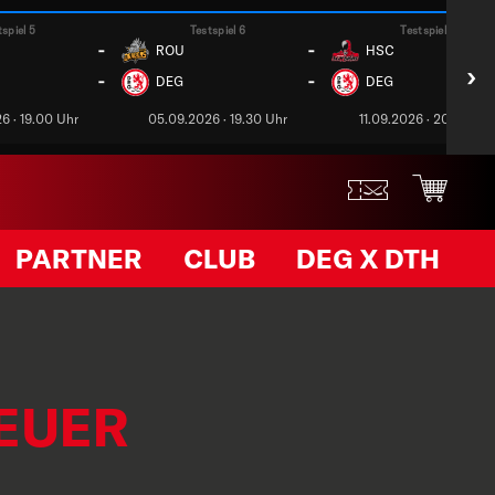
tspiel 5
Testspiel 6
Testspiel 7
-
-
ROU
HSC
›
-
-
DEG
DEG
6 · 19.00 Uhr
05.09.2026 · 19.30 Uhr
11.09.2026 · 20.00 Uh
PARTNER
CLUB
DEG X DTH
NEUER