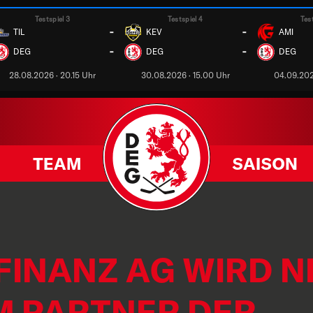
Testspiel 3
Testspiel 4
Tes
-
-
TIL
KEV
AMI
-
-
DEG
DEG
DEG
28.08.2026 · 20.15 Uhr
30.08.2026 · 15.00 Uhr
04.09.202
TEAM
SAISON
FINANZ AG WIRD 
M PARTNER DER