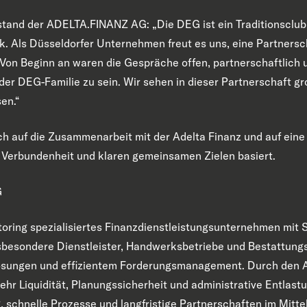
stand der ADELTA.FINANZ AG: „Die DEG ist ein Traditionsclub
. Als Düsseldorfer Unternehmen freut es uns, eine Partnersc
on Beginn an waren die Gespräche offen, partnerschaftlich un
l der DEG-Familie zu sein. Wir sehen in dieser Partnerschaft 
en.“
ich auf die Zusammenarbeit mit der Adelta Finanz und auf ein
r Verbundenheit und klaren gemeinsamen Zielen basiert.
G
ctoring spezialisiertes Finanzdienstleistungsunternehmen mit S
sbesondere Dienstleister, Handwerksbetriebe und Bestattun
slösungen und effizientem Forderungsmanagement. Durch den 
mehr Liquidität, Planungssicherheit und administrative Entlast
 schnelle Prozesse und langfristige Partnerschaften im Mitte