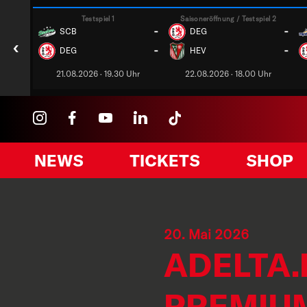
Testspiel 1
Saisoneröffnung / Testspiel 2
-
-
SCB
DEG
‹
-
-
DEG
HEV
21.08.2026 · 19.30 Uhr
22.08.2026 · 18.00 Uhr
NEWS
TICKETS
SHOP
20. Mai 2026
ADELTA.
PREMIU