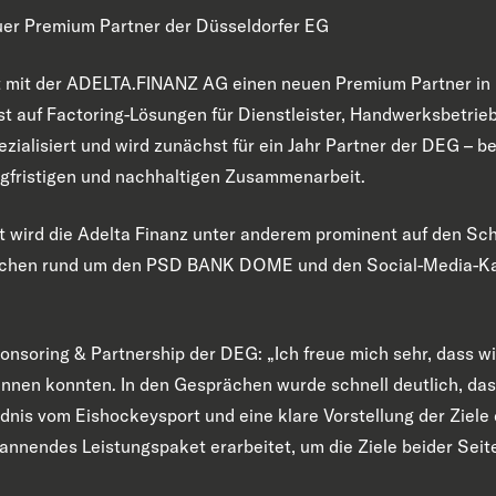
r Premium Partner der Düsseldorfer EG
t mit der ADELTA.FINANZ AG einen neuen Premium Partner in
t auf Factoring-Lösungen für Dienstleister, Handwerksbetrie
alisiert und wird zunächst für ein Jahr Partner der DEG – be
angfristigen und nachhaltigen Zusammenarbeit.
 wird die Adelta Finanz unter anderem prominent auf den Sc
lächen rund um den PSD BANK DOME und den Social-Media-Ka
nsoring & Partnership der DEG: „Ich freue mich sehr, dass wi
nen konnten. In den Gesprächen wurde schnell deutlich, das
dnis vom Eishockeysport und eine klare Vorstellung der Ziele
nnendes Leistungspaket erarbeitet, um die Ziele beider Seit