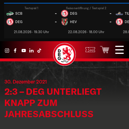
Testspiel 1
Saisoneröffnung / Testspiel 2
-
-
SCB
DEG
TI
-
-
DEG
HEV
D
21.08.2026 · 19.30 Uhr
22.08.2026 · 18.00 Uhr
28.
30. Dezember 2021
2:3 – DEG UNTERLIEGT
KNAPP ZUM
JAHRESABSCHLUSS