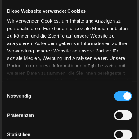
dass der Rückstand nicht noch höher ausfiel. Dieser
Diese Webseite verwendet Cookies
zeigte bei einem Alleingang von Andersen all sein
Wir verwenden Cookies, um Inhalte und Anzeigen zu
Können und verhinderte den erneuten Gegentreffer.
personalisieren, Funktionen für soziale Medien anbieten
Der fiel dann aber kurz vor der zweiten Sirene
zu können und die Zugriffe auf unsere Website zu
trotzdem. Dietz mit einem eigentlich harmlosen
analysieren. Außerdem geben wir Informationen zu Ihrer
Verwendung unserer Website an unsere Partner für
Schlenzer, allerdings war im Slot vor Pantkowski
soziale Medien, Werbung und Analysen weiter. Unsere
mächtig Verkehr. Der Schlussmann ohne Sicht und
Partner führen diese Informationen möglicherweise mit
Chance.
weiteren Daten zusammen, die Sie ihnen bereitgestellt
haben oder die sie im Rahmen Ihrer Nutzung der Dienste
Das letzte Drittel des Kalenderjahres 2021 startete mit
gesammelt haben.
Einwilligungsauswahl
Druck in Richtung des BHV-Gehäuses. Die Rot-Gelben
Notwendig
wollten noch einmal und erzwangen schließlich einen
Penalty. Alex Barta war bei einem Alleingang aufs Tor
Präferenzen
zu Fall gebracht worden. Und der Kapitän
höchstpersönlich beendete die viel zu lange torlose
Statistiken