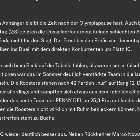
 Anhänger bleibt die Zeit nach der Olympiapause hart. Auch b
ag (2:3) zeigten die Düsseldorfer erneut keinen schlechten A
Ende nicht für den Sieg. Der Frust bei den Profis war dement
lben ins Duell mit dem direkten Konkurrenten um Platz 10.
sich beim Blick auf die Tabelle fühlen, als wären sie im falsc
tionen war das im Sommer deutlich verstärkte Team in die la
 sein. Die Roosters stehen nach 42 Partien „nur“ auf Rang 12.
ner allerdings und kämpften sich etwas aus dem Tabellenkelle
änder das beste Team der PENNY DEL, in 25,3 Prozent landet d
en die Roosters nicht wirklich mit Ruhm bekleckern können. N
rtreffen steht zu Buche.
DEG wieder deutlich besser aus. Neben Rückkehrer Marco Nowa