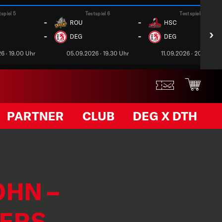
tspiel 5
Testspiel 6
Testspiel 7
-
-
ROU
HSC
›
-
-
DEG
DEG
6 · 19.00 Uhr
05.09.2026 · 19.30 Uhr
11.09.2026 · 20.00 Uh
PARTNER
CLUB
DEG X DTH
OHN –
TERS