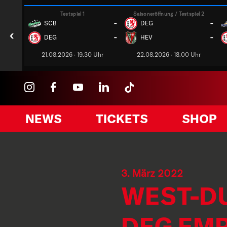
Testspiel 1
Saisoneröffnung / Testspiel 2
-
-
SCB
DEG
‹
-
-
DEG
HEV
21.08.2026 · 19.30 Uhr
22.08.2026 · 18.00 Uhr
NEWS
TICKETS
SHOP
3. März 2022
WEST-DU
DEG EM