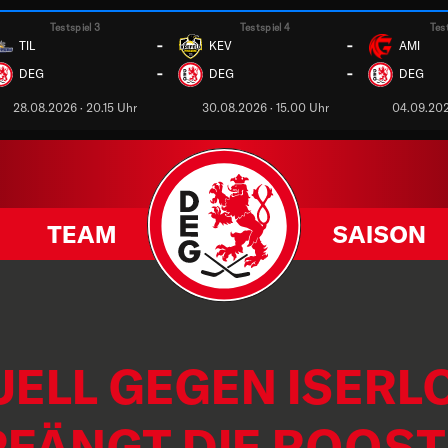
Testspiel 3
Testspiel 4
Tes
-
-
TIL
KEV
AMI
-
-
DEG
DEG
DEG
28.08.2026 · 20.15 Uhr
30.08.2026 · 15.00 Uhr
04.09.202
TEAM
SAISON
ELL GEGEN ISERL
PFÄNGT DIE ROOS