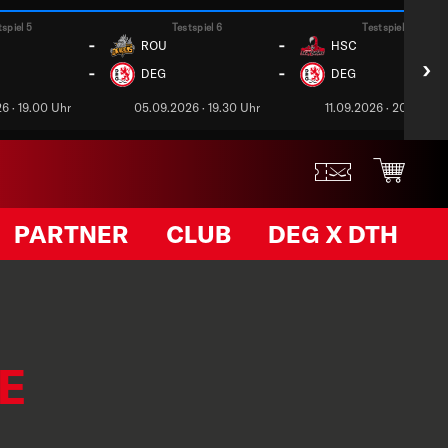
tspiel 5
Testspiel 6
Testspiel 7
-
-
ROU
HSC
›
-
-
DEG
DEG
6 · 19.00 Uhr
05.09.2026 · 19.30 Uhr
11.09.2026 · 20.00 Uh
PARTNER
CLUB
DEG X DTH
GE