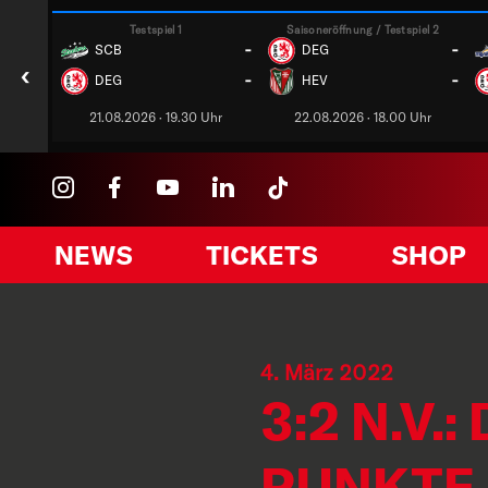
Testspiel 1
Saisoneröffnung / Testspiel 2
-
-
SCB
DEG
‹
-
-
DEG
HEV
21.08.2026 · 19.30 Uhr
22.08.2026 · 18.00 Uhr
NEWS
TICKETS
SHOP
4. März 2022
3:2 N.V.
PUNKTE