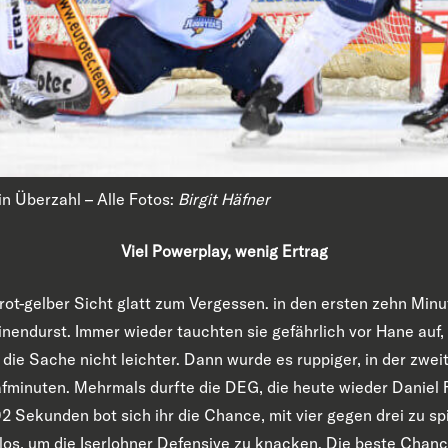
in Überzahl – Alle Fotos:
Birgit Häfner
Viel Powerplay, wenig Ertrag
rot-gelber Sicht glatt zum Vergessen. in den ersten zehn Minut
einendurst. Immer wieder tauchten sie gefährlich vor Hane au
die Sache nicht leichter. Dann wurde es ruppiger, in der zweit
afminuten. Mehrmals durfte die DEG, die heute wieder Daniel 
102 Sekunden bot sich ihr die Chance, mit vier gegen drei zu s
slos, um die Iserlohner Defensive zu knacken. Die beste Chanc