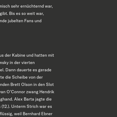
nisch sehr ernüchternd war,
ibt. Bis es so weit war,
de jubelten Fans und
us der Kabine und hatten mit
sky in der vierten
el. Dann dauerte es gerade
gte die Scheibe von der
den Brett Olson in den Slot
. Ryan O’Connor zwang Hendrik
hand. Alex Barta jagte die
(12.). Unterm Strich war es
lüssig, weil Bernhard Ebner