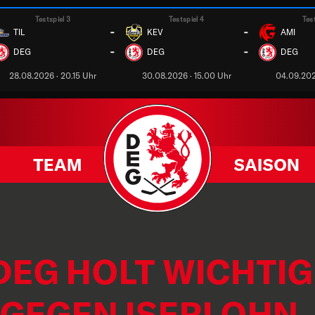
Testspiel 3
Testspiel 4
Tes
-
-
TIL
KEV
AMI
-
-
DEG
DEG
DEG
28.08.2026 · 20.15 Uhr
30.08.2026 · 15.00 Uhr
04.09.202
TEAM
SAISON
: DEG HOLT WICHTI
 GEGEN ISERLOHN