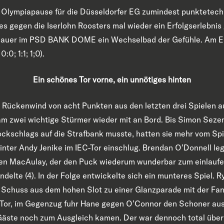
Olympiapause für die Düsseldorfer EG zumindest punktetech
s gegen die Iserlohn Roosters mal wieder ein Erfolgserlebnis g
hauer im PSD BANK DOME ein Wechselbad der Gefühle. Am En
:0; 1:1; 1;0).
Ein schönes Tor vorne, ein unnötiges hinten
Rückenwind von acht Punkten aus den letzten drei Spielen a
 zwei wichtige Stürmer wieder mit an Bord. Bis Simon Sezem
ckschlags auf die Strafbank musste, hatten sie mehr vom Spi
inter Andy Jenike im IEC-Tor einschlug. Brendan O’Donnell le
en MacAulay, der den Puck wiederum wunderbar zum einlaufen
ndelte (4). In der Folge entwickelte sich ein munteres Spiel
Schuss aus dem hohen Slot zu einer Glanzparade mit der Fang
Tor, im Gegenzug fuhr Hane gegen O’Connor den Schoner aus 
Gäste noch zum Ausgleich kamen. Der war dennoch total überf