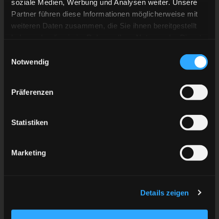
soziale Medien, Werbung und Analysen weiter. Unsere
und zuhause gegen Kassel beweisen. Dieses Jahr
Partner führen diese Informationen möglicherweise mit
wurde sogar erstmals die Lizenz für den Aufstieg
weiteren Daten zusammen, die Sie ihnen bereitgestellt
beantragt.
haben oder die sie im Rahmen Ihrer Nutzung der Dienste
gesammelt haben.
Einwilligungsauswahl
Der Ausblick:
Wenn wir diese drei Partien erfolgreich
Notwendig
überstanden haben, warten die nächsten Knaller auf
uns: Freitag (19:30 Uhr) fahren wir nach Bad Nauheim,
Präferenzen
wo wir uns in der Vorbereitung schon sehr wohl
gefühlt haben. Sonntags empfangen wir den EV
Statistiken
Landshut im PSD BANK DOME. Das Traditionsduell
beginnt um 17 Uhr.
Marketing
Tickets für alle Heimspiele erhaltet ihr
auf
www.degtickets.de
.
Details zeigen
Jetzt: Auf ein paar Pinguine ärgern!