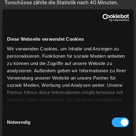
Torschüsse zählte die Statistik nach 40 Minuten.
Positiv: Es stand nach wie vor nur 2:0 für die Pinguine.
Das änderte sich jedoch schon nach wenigen
Augenblicken im Schlussdrittel. Der auffällige Philip
Diese Webseite verwendet Cookies
Gogulla hielt seinen Schläger in einen scharfen Pass
Wir verwenden Cookies, um Inhalte und Anzeigen zu
und überwand damit den tapferen Düsseldorfer
personalisieren, Funktionen für soziale Medien anbieten
Schlussmann. 3:0 bei 40:36, fast schon die
zu können und die Zugriffe auf unsere Website zu
analysieren. Außerdem geben wir Informationen zu Ihrer
Entscheidung. Die Rot-Gelben mühten sich in den
Verwendung unserer Website an unsere Partner für
folgenden Minuten redlich, mangelnde Kampfkraft
soziale Medien, Werbung und Analysen weiter. Unsere
konnte man ihnen nicht bescheinigen. Aber Krefeld
Partner führen diese Informationen möglicherweise mit
wirkte agiler, wacher, gefährlicher. Zudem fehlte für die
weiteren Daten zusammen, die Sie ihnen bereitgestellt
sportliche Wende der erste Gäste-Treffer. Im
haben oder die sie im Rahmen Ihrer Nutzung der Dienste
gesammelt haben.
Gegenteil: Bei 49:54 wurden die in dieser Szene zu
Einwilligungsauswahl
Notwendig
offensiv ausgerichteten Gäste klassisch ausgekontert.
Liga-Oldie Jon Matsumoto konnte unbedrängt