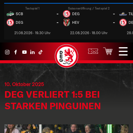
Testspiel 1
Saisoneröffnung / Testspiel 2
-
-
SCB
DEG
TI
-
-
DEG
HEV
D
21.08.2026 · 19.30 Uhr
22.08.2026 · 18.00 Uhr
28.
10. Oktober 2025
DEG VERLIERT 1:5 BEI
STARKEN PINGUINEN