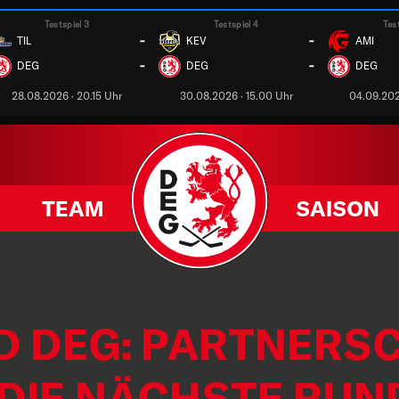
Testspiel 3
Testspiel 4
Tes
-
-
TIL
KEV
AMI
-
-
DEG
DEG
DEG
28.08.2026 · 20.15 Uhr
30.08.2026 · 15.00 Uhr
04.09.202
TEAM
SAISON
D DEG: PARTNERS
 DIE NÄCHSTE RUN