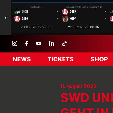
Testspiel 1
Saisoneröffnung / Testspiel 2
-
-
SCB
DEG
‹
-
-
DEG
HEV
21.08.2026 · 19.30 Uhr
22.08.2026 · 18.00 Uhr
NEWS
TICKETS
SHOP
11. August 2022
SWD UN
GEHT IN