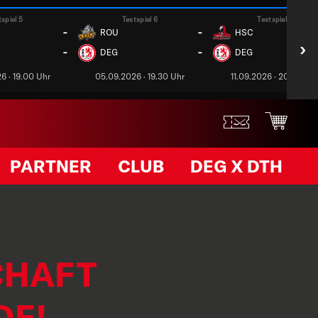
tspiel 5
Testspiel 6
Testspiel 7
-
-
ROU
HSC
›
-
-
DEG
DEG
6 · 19.00 Uhr
05.09.2026 · 19.30 Uhr
11.09.2026 · 20.00 Uh
PARTNER
CLUB
DEG X DTH
CHAFT
DE!