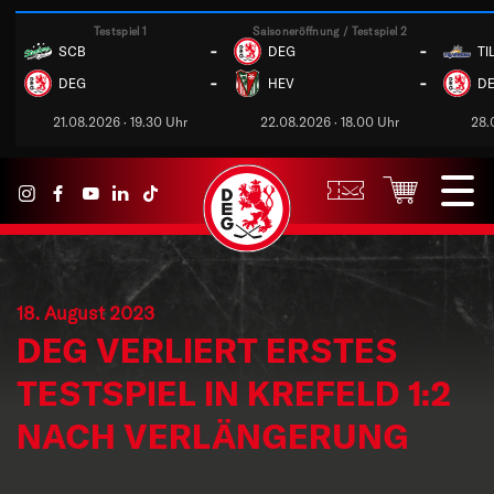
Testspiel 1
Saisoneröffnung / Testspiel 2
-
-
SCB
DEG
TI
-
-
DEG
HEV
D
21.08.2026 · 19.30 Uhr
22.08.2026 · 18.00 Uhr
28.
18. August 2023
DEG VERLIERT ERSTES
TESTSPIEL IN KREFELD 1:2
NACH VERLÄNGERUNG