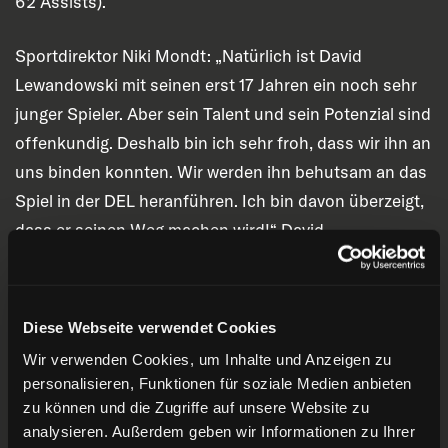
62 Assists).
Sportdirektor Niki Mondt: „Natürlich ist David
Lewandowski mit seinen erst 17 Jahren ein noch sehr
junger Spieler. Aber sein Talent und sein Potenzial sind
offenkundig. Deshalb bin ich sehr froh, dass wir ihn an
uns binden konnten. Wir werden ihn behutsam an das
Spiel in der DEL heranführen. Ich bin davon überzeigt,
dass er seinen Weg machen wird!“
David
Lewandowski: „Ich bin glücklich und stolz, bei der DEG
meinen ersten Profi-Vertrag zu unterschreiben.
Natürlich wird die PENNY DEL eine große Umstellung
Diese Webseite verwendet Cookies
für mich, aber ich traue mir zu, mich auch dort
Wir verwenden Cookies, um Inhalte und Anzeigen zu
zurechtzufinden!“.
personalisieren, Funktionen für soziale Medien anbieten
zu können und die Zugriffe auf unsere Website zu
David Lewandowski wurde am 20. Februar 2007 in
analysieren. Außerdem geben wir Informationen zu Ihrer