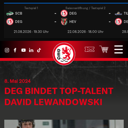
Testspiel 1
Saisoneröffnung / Testspiel 2
-
-
SCB
DEG
TI
-
-
DEG
HEV
D
21.08.2026 · 19.30 Uhr
22.08.2026 · 18.00 Uhr
28.
8. Mai 2024
DEG BINDET TOP-TALENT
DAVID LEWANDOWSKI