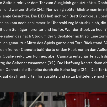
ken Seite direkt vor dem Tor zum Ausgleich genutzt hätte. Do
ell und war zur Stelle (24.). Nur wenig später blickte man im 
nge Gesichter. Die DEG ließ sich von Brett Breitkreuz über
nd es kam noch schlimmer: In Überzahl zog Matushkin ab, die 
 mit dem Schläger herunter und ins Tor. War der Stock zu hoch
 sahen das nach Studium der Videobilder nicht so. Eine zum
ich genau zur Mitte des Spiels ganze drei Tore Rückstand. Va
och frei vor Cannata beförderte er den Puck nur an den Auß
ter Goalie verkürzen können, aber Cannata entschärfte auch d
itig die Schoner zusammen (32.). Die Hoffnung kehrte dann ab
ion Cannata die Scheibe durch die Beine legte (34.). Das Tor 
ck auf das Frankfurter Tor ausübte und so zu Drittelende noch 