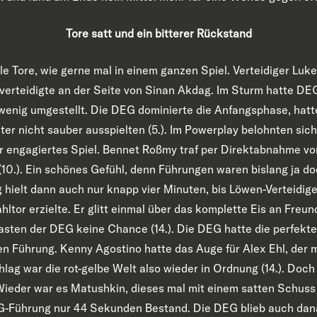
Tore satt und ein bitterer Rückstand
iele Tore, wie gerne mal in einem ganzen Spiel. Verteidiger Luk
verteidigte an der Seite von Sinan Akdag. Im Sturm hatte DE
wenig umgestellt. Die DEG dominierte die Anfangsphase, hatte
ter nicht sauber ausspielten (5.). Im Powerplay belohnten sich
hr engagiertes Spiel. Bennet Roßmy traf per Direktabnahme v
(10.). Ein schönes Gefühl, denn Führungen waren bislang ja do
g hielt dann auch nur knapp vier Minuten, bis Löwen-Verteidi
tor erzielte. Er glitt einmal über das komplette Eis an Freun
sten der DEG keine Chance (14.). Die DEG hatte die perfekt
ten Führung. Kenny Agostino hatte das Auge für Alex Ehl, der
g war die rot-gelbe Welt also wieder in Ordnung (14.). Doch
Wieder war es Matushkin, dieses mal mit einem satten Schuss 
DEG-Führung nur 44 Sekunden Bestand. Die DEG blieb auch dan