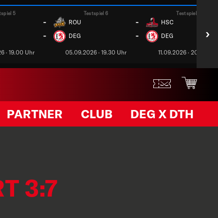
tspiel 5
Testspiel 6
Testspiel 7
-
-
ROU
HSC
›
-
-
DEG
DEG
6 · 19.00 Uhr
05.09.2026 · 19.30 Uhr
11.09.2026 · 20.00 Uh
PARTNER
CLUB
DEG X DTH
T 3:7