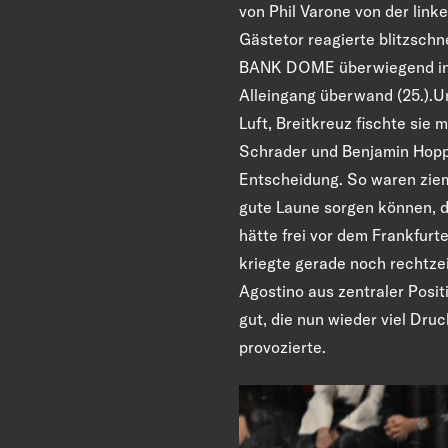
von Phil Varone von der lin
Gästetor reagierte blitzschn
BANK DOME überwiegend in la
Alleingang überwand (25.).U
Luft, Breitkreuz fischte sie
Schrader und Benjamin Hoppe
Entscheidung. So waren zieml
gute Laune sorgen können, d
hätte frei vor dem Frankfur
kriegte gerade noch rechtze
Agostino aus zentraler Posit
gut, die nun wieder viel Dru
provozierte.