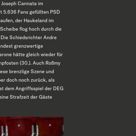
ch Joseph Cannata im
mit 5.636 Fans gefüllten PSD
laufen, der Haukeland im
Scheibe flog hoch durch die
? Die Schiedsrichter Andre
indest grenzwertige
rone hätte gleich wieder für
enpfosten (30.). Auch Roßmy
iese brenzlige Szene und
er doch noch zurück, als
tat dem Angriffsspiel der DEG
eine Strafzeit der Gäste