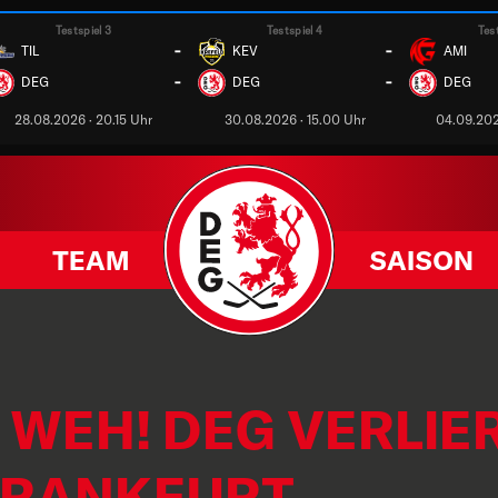
Testspiel 3
Testspiel 4
Tes
-
-
TIL
KEV
AMI
-
-
DEG
DEG
DEG
28.08.2026 · 20.15 Uhr
30.08.2026 · 15.00 Uhr
04.09.202
TEAM
SAISON
 WEH! DEG VERLIER
FRANKFURT