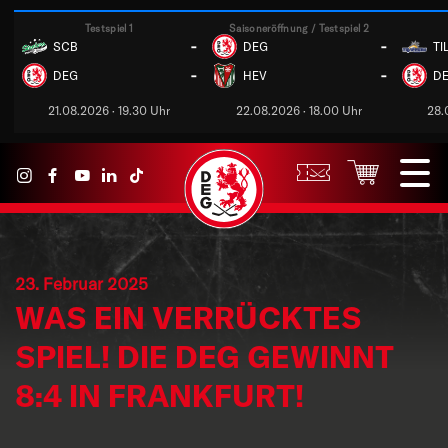
Testspiel 1
Saisoneröffnung / Testspiel 2
-
-
SCB
DEG
TI
-
-
DEG
HEV
D
21.08.2026 · 19.30 Uhr
22.08.2026 · 18.00 Uhr
28.
23. Februar 2025
WAS EIN VERRÜCKTES
SPIEL! DIE DEG GEWINNT
8:4 IN FRANKFURT!