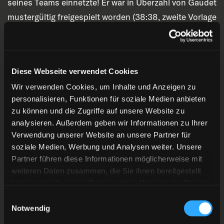
seines Teams einnetzte! Er war in Überzahl von Gaudet
mustergültig freigespielt worden (38:38, zweite Vorlage
Ehl). Fünf Treffer in einem Drittel. Das hatte die Rot-
Gelben in dieser Saison noch nicht geschafft.
Diese Webseite verwendet Cookies
Der Schlussabschnitt begann mit einem kurzen
Schreckmoment. Die Hausherren trafen früh zum 4:6
Wir verwenden Cookies, um Inhalte und Anzeigen zu
personalisieren, Funktionen für soziale Medien anbieten
durch Carter Rowney (41:26). Doch die Gäste
zu können und die Zugriffe auf unsere Website zu
antworteten prompt. Jakub Borzecki traf aus kurzer
analysieren. Außerdem geben wir Informationen zu Ihrer
Distanz zum 4:7 (42:52). Die mustergültige Vorlage kam
Verwendung unserer Website an unsere Partner für
erneut von Gaudet. Sein vierter Punkt an diesem Tag.
soziale Medien, Werbung und Analysen weiter. Unsere
Partner führen diese Informationen möglicherweise mit
Ein Treffer zum genau richtigen Zeitpunkt, um die
weiteren Daten zusammen, die Sie ihnen bereitgestellt
Frankfurter Drangperiode zu unterbrechen.
haben oder die sie im Rahmen Ihrer Nutzung der Dienste
Anschließend beruhigte sich das Spiel etwas. Für
gesammelt haben.
Einwilligungsauswahl
jeden DEG-Freund sicherlich eine gute Nachricht.
Notwendig
Nach und nach bauten die Löwen wieder Druck auf