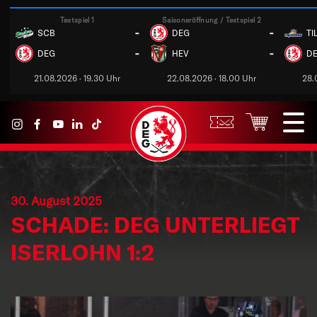
Testspiel 1
Saisoneröffnung / Testspiel 2
-
-
SCB
DEG
TI
-
-
DEG
HEV
D
21.08.2026 · 19.30 Uhr
22.08.2026 · 18.00 Uhr
28.
30. August 2025
SCHADE: DEG UNTERLIEGT
ISERLOHN 1:2