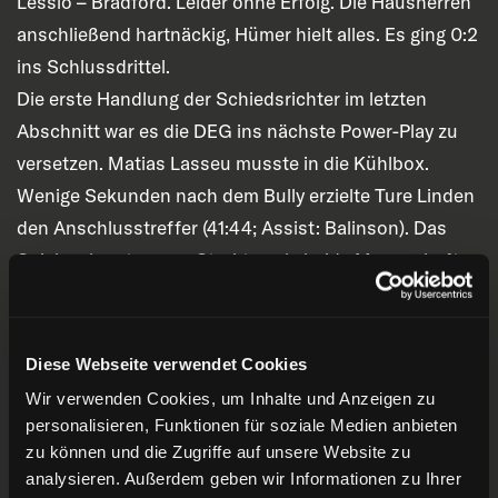
Lessio – Bradford. Leider ohne Erfolg. Die Hausherren
anschließend hartnäckig, Hümer hielt alles. Es ging 0:2
ins Schlussdrittel.
Die erste Handlung der Schiedsrichter im letzten
Abschnitt war es die DEG ins nächste Power-Play zu
versetzen. Matias Lasseu musste in die Kühlbox.
Wenige Sekunden nach dem Bully erzielte Ture Linden
den Anschlusstreffer (41:44; Assist: Balinson). Das
Spiel verlor etwas an Struktur, als beide Mannschaften
in ein wildes Hin und Her gerieten. In der 46.
Spielminute musste ein Iserlohner (20) verletzt vom Eis
– wir wünschen Gute Besserung! Kristian
Diese Webseite verwendet Cookies
Blumenschein und Manuel Alberg gingen
Wir verwenden Cookies, um Inhalte und Anzeigen zu
anschließend zwei Minuten in die Kühlbox. Darauf
personalisieren, Funktionen für soziale Medien anbieten
folgte eine 2+2 Minuten Strafe gegen Lessio. Trotzdem
zu können und die Zugriffe auf unsere Website zu
analysieren. Außerdem geben wir Informationen zu Ihrer
blieb die DEG im Spiel und befreite sich unter anderem