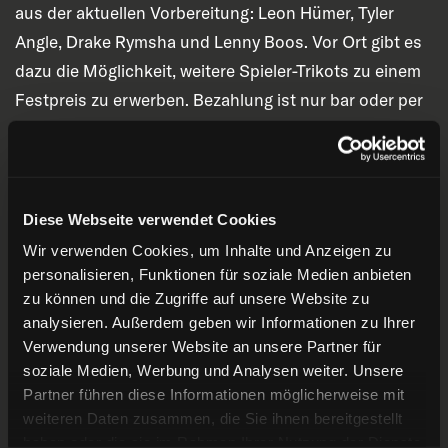
aus der aktuellen Vorbereitung: Leon Hümer, Tyler
Angle, Drake Rymsha und Lenny Boos. Vor Ort gibt es
dazu die Möglichkeit, weitere Spieler-Trikots zu einem
Festpreis zu erwerben. Bezahlung ist nur bar oder per
Paypal möglich.
Reminder: Wie auch schon in den vergangenen Jahren
trennt die DEG aus organisatorischen und zeitlichen
Diese Webseite verwendet Cookies
Gründen die Eröffnung von der ersten
Wir verwenden Cookies, um Inhalte und Anzeigen zu
Autogrammstunde. Diese findet am Dienstag, 24.
personalisieren, Funktionen für soziale Medien anbieten
September statt. Weitere Details folgen. Am Samstag
zu können und die Zugriffe auf unsere Website zu
analysieren. Außerdem geben wir Informationen zu Ihrer
gibt es aber jede Menge Möglichkeiten für Selfies etc.
Verwendung unserer Website an unsere Partner für
soziale Medien, Werbung und Analysen weiter. Unsere
Partner führen diese Informationen möglicherweise mit
weiteren Daten zusammen, die Sie ihnen bereitgestellt
haben oder die sie im Rahmen Ihrer Nutzung der Dienste