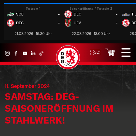
Testspiel 1
Saisoneröffnung / Testspiel 2
-
-
SCB
DEG
TI
-
-
DEG
HEV
D
21.08.2026 · 19.30 Uhr
22.08.2026 · 18.00 Uhr
28.
11. September 2024
SAMSTAG: DEG-
SAISONERÖFFNUNG IM
STAHLWERK!