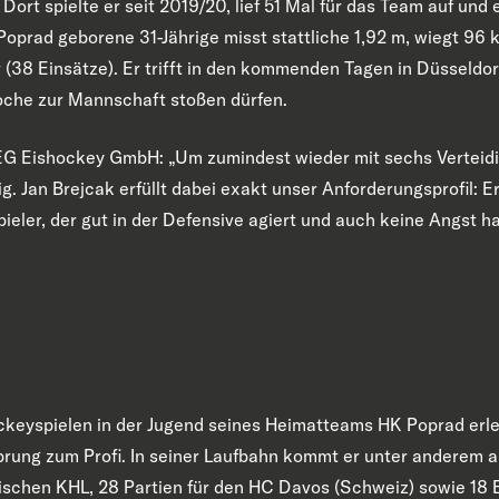
ort spielte er seit 2019/20, lief 51 Mal für das Team auf und 
Poprad geborene 31-Jährige misst stattliche 1,92 m, wiegt 96 k
 (38 Einsätze). Er trifft in den kommenden Tagen in Düsseldor
che zur Mannschaft stoßen dürfen.
EG Eishockey GmbH: „Um zumindest wieder mit sechs Verteidi
. Jan Brejcak erfüllt dabei exakt unser Anforderungsprofil: Er 
ieler, der gut in der Defensive agiert und auch keine Angst ha
ckeyspielen in der Jugend seines Heimatteams HK Poprad erler
ung zum Profi. In seiner Laufbahn kommt er unter anderem a
sischen KHL, 28 Partien für den HC Davos (Schweiz) sowie 18 