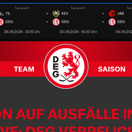
Testspiel 3
Testspiel 4
Tes
-
-
TIL
KEV
AMI
-
-
DEG
DEG
DEG
28.08.2026 · 20.15 Uhr
30.08.2026 · 15.00 Uhr
04.09.202
TEAM
SAISON
N AUF AUSFÄLLE I
VE; DEG VERPFLIC