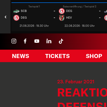
Testspiel 1
Saisoneröffnung / Testspiel 2
-
-
SCB
DEG
‹
-
-
DEG
HEV
21.08.2026 · 19.30 Uhr
22.08.2026 · 18.00 Uhr
NEWS
TICKETS
SHOP
23. Februar 2021
REAKTIO
DEFENSI