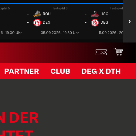
tspiel 5
Testspiel 6
Testspiel 7
-
-
ROU
HSC
›
-
-
DEG
DEG
6 · 19.00 Uhr
05.09.2026 · 19.30 Uhr
11.09.2026 · 20.00 Uh
PARTNER
CLUB
DEG X DTH
N DER
HTET