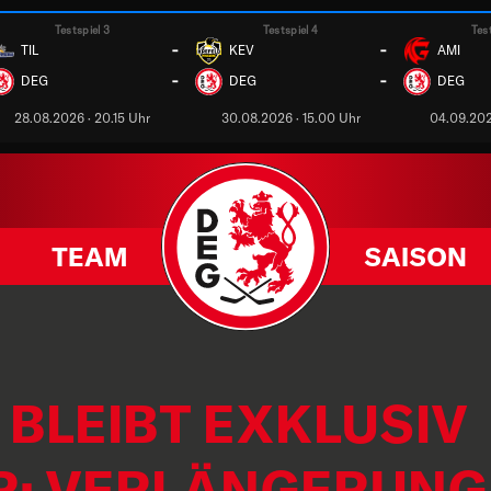
Testspiel 3
Testspiel 4
Tes
-
-
TIL
KEV
AMI
-
-
DEG
DEG
DEG
28.08.2026 · 20.15 Uhr
30.08.2026 · 15.00 Uhr
04.09.202
TEAM
SAISON
BLEIBT EXKLUSIV
; VERLÄNGERUNG 