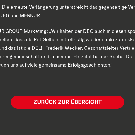
e. Die erneute Verlängerung unterstreicht das gegenseitige V
r DEG und MERKUR.
KUR GROUP Marketing: „Wir halten der DEG auch in diesen spo
lfen, dass die Rot-Gelben mittelfristig wieder dahin zurückk
nd das ist die DEL!“ Frederik Wecker, Geschäftsleiter Vertri
sorengemeinschaft und immer mit Herzblut bei der Sache. Die 
reuen uns auf viele gemeinsame Erfolgsgeschichten.“
ZURÜCK ZUR ÜBERSICHT