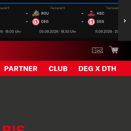
tspiel 5
Testspiel 6
Testspiel 7
-
-
ROU
HSC
›
-
-
DEG
DEG
6 · 19.00 Uhr
05.09.2026 · 19.30 Uhr
11.09.2026 · 20.00 Uh
PARTNER
CLUB
DEG X DTH
BIS