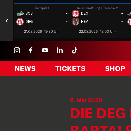
Testspiel 1
Saisoneröffnung / Testspiel 2
-
-
SCB
DEG
‹
-
-
DEG
HEV
21.08.2026 · 19.30 Uhr
22.08.2026 · 18.00 Uhr
NEWS
TICKETS
SHOP
6. Mai 2025
DIE DEG
BARTA!