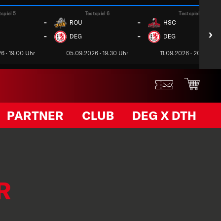
tspiel 5
Testspiel 6
Testspiel 7
-
-
ROU
HSC
›
-
-
DEG
DEG
6 · 19.00 Uhr
05.09.2026 · 19.30 Uhr
11.09.2026 · 20.00 Uh
PARTNER
CLUB
DEG X DTH
R