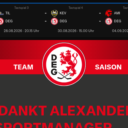
Testspiel 3
Testspiel 4
Tes
-
-
TIL
KEV
AMI
-
-
DEG
DEG
DEG
28.08.2026 · 20.15 Uhr
30.08.2026 · 15.00 Uhr
04.09.202
TEAM
SAISON
 DANKT ALEXANDE
 SPORTMANAGER