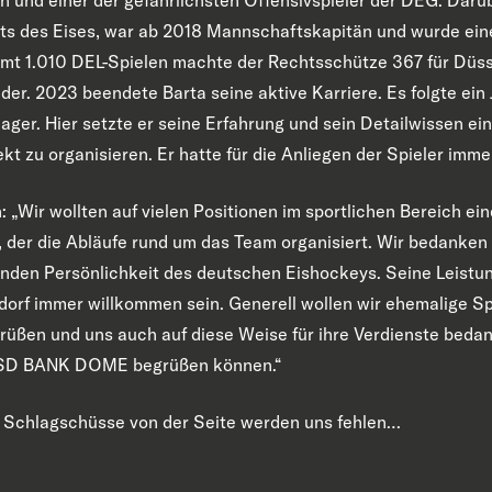
ts des Eises, war ab 2018 Mannschaftskapitän und wurde eine 
mt 1.010 DEL-Spielen machte der Rechtsschütze 367 für Düss
der. 2023 beendete Barta seine aktive Karriere. Es folgte ein 
ger. Hier setzte er seine Erfahrung und sein Detailwissen ein
kt zu organisieren. Er hatte für die Anliegen der Spieler imme
„Wir wollten auf vielen Positionen im sportlichen Bereich ei
der die Abläufe rund um das Team organisiert. Wir bedanken
enden Persönlichkeit des deutschen Eishockeys. Seine Leistu
eldorf immer willkommen sein. Generell wollen wir ehemalige Sp
rüßen und uns auch auf diese Weise für ihre Verdienste bedan
 PSD BANK DOME begrüßen können.“
ne Schlagschüsse von der Seite werden uns fehlen…