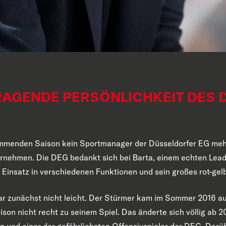
RAGENDE PERSÖNLICHKEIT DES
ommenden Saison kein Sportmanager der Düsseldorfer EG meh
rnehmen. Die DEG bedankt sich bei Barta, einem echten Leade
Einsatz in verschiedenen Funktionen und sein großes rot-gel
ar zunächst nicht leicht. Der Stürmer kam im Sommer 2016 au
ison nicht recht zu seinem Spiel. Das änderte sich völlig ab 2
än und einer der gefährlichsten Offensivspieler der DEG. Dar