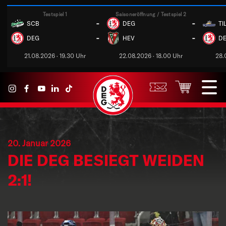
Testspiel 1
Saisoneröffnung / Testspiel 2
-
-
SCB
DEG
TI
-
-
DEG
HEV
D
21.08.2026 · 19.30 Uhr
22.08.2026 · 18.00 Uhr
28.
20. Januar 2026
DIE DEG BESIEGT WEIDEN
2:1!