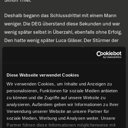
Deshalb begann das Schlussdrittel mit einem Mann
weniger. Die DEG überstand diese Sekunden und war
wenig später selbst in Überzahl, ebenfalls ohne Erfolg.
Den hatte wenig später Luca Gläser. Der Stürmer der
blauen Teufel lief einen Konter und überwand Bednard
aus spitzem Winkel zum 1:0 für die Gäste (44:52).
Doch die Hausherren antworteten schnell. Und wieder
war es Hirano, der einnetzen konnte. Bei 47:34 machte
Diese Webseite verwendet Cookies
er das 1:1 – irgendwie abgefälscht und glücklich –, aber
Wir verwenden Cookies, um Inhalte und Anzeigen zu
egal. Die Vorlage kam von Emil Quaas. Wenig später
personalisieren, Funktionen für soziale Medien anbieten
zu können und die Zugriffe auf unsere Website zu
fuhr Thiel alleine auf das Tor zu, scheiterte aber an
analysieren. Außerdem geben wir Informationen zu Ihrer
Wolf. Das hätte die erste Führung sein können. Die
Verwendung unserer Website an unsere Partner für
kam wenig später durch Max Faber! Der Kapitän traf
soziale Medien, Werbung und Analysen weiter. Unsere
im nächsten Powerplay von der Blauen Linie – es war
Partner führen diese Informationen möglicherweise mit