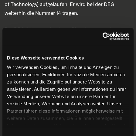
of Technology) aufgelaufen. Er wird bei der DEG
weiterhin die Nummer 14 tragen.
Der DEG fehlen am heutigen Dienstag gegen die
Towerstars Ravensburg (19:30 Uhr) weiterhin Kristian
Blumenschein und Max Balinson (beide
Unterkörperverletzung), Leon Niederberger
Diese Webseite verwendet Cookies
(Oberkörperverletzung) und Colin Smith (private
Wir verwenden Cookies, um Inhalte und Anzeigen zu
Gründe). Tickets unter wwwdegtickets.de oder an der
personalisieren, Funktionen für soziale Medien anbieten
Abendkasse.
zu können und die Zugriffe auf unsere Website zu
analysieren. Außerdem geben wir Informationen zu Ihrer
Verwendung unserer Website an unsere Partner für
soziale Medien, Werbung und Analysen weiter. Unsere
Partner führen diese Informationen möglicherweise mit
weiteren Daten zusammen, die Sie ihnen bereitgestellt
ZURÜCK ZUR ÜBERSICHT
haben oder die sie im Rahmen Ihrer Nutzung der Dienste
gesammelt haben.
Einwilligungsauswahl