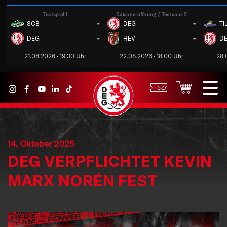
Testspiel 1
Saisoneröffnung / Testspiel 2
-
-
SCB
DEG
TI
-
-
DEG
HEV
D
21.08.2026 · 19.30 Uhr
22.08.2026 · 18.00 Uhr
28.
14. Oktober 2025
DEG VERPFLICHTET KEVIN
MARX NORÉN FEST