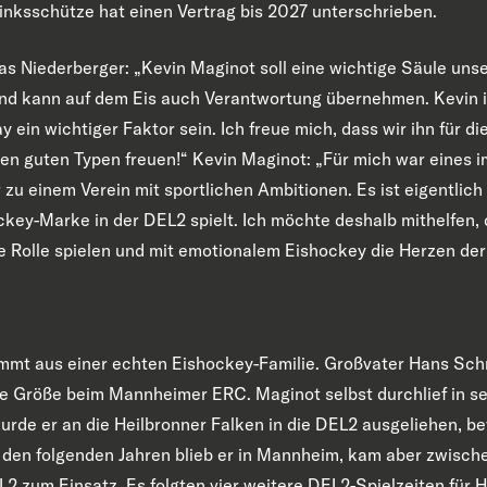
inksschütze hat einen Vertrag bis 2027 unterschrieben.
 Niederberger: „Kevin Maginot soll eine wichtige Säule unse
und kann auf dem Eis auch Verantwortung übernehmen. Kevin is
ay ein wichtiger Faktor sein. Ich freue mich, dass wir ihn für
en guten Typen freuen!“ Kevin Maginot: „Für mich war eines i
zu einem Verein mit sportlichen Ambitionen. Es ist eigentlic
ckey-Marke in der DEL2 spielt. Ich möchte deshalb mithelfen, 
Rolle spielen und mit emotionalem Eishockey die Herzen der
mt aus einer echten Eishockey-Familie. Großvater Hans Schn
ste Größe beim Mannheimer ERC. Maginot selbst durchlief in se
rde er an die Heilbronner Falken in die DEL2 ausgeliehen, bevo
 den folgenden Jahren blieb er in Mannheim, kam aber zwischen
L2 zum Einsatz. Es folgten vier weitere DEL2-Spielzeiten für 