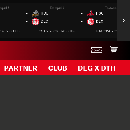
tspiel 5
Testspiel 6
Testspiel 7
-
-
ROU
HSC
›
-
-
DEG
DEG
6 · 19.00 Uhr
05.09.2026 · 19.30 Uhr
11.09.2026 · 20.00 Uh
PARTNER
CLUB
DEG X DTH