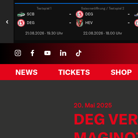
Testspiel 1
Saisoneröffnung / Testspiel 2
-
-
SCB
DEG
‹
-
-
DEG
HEV
21.08.2026 · 19.30 Uhr
22.08.2026 · 18.00 Uhr
NEWS
TICKETS
SHOP
20. Mai 2025
DEG VER
MAGINOT