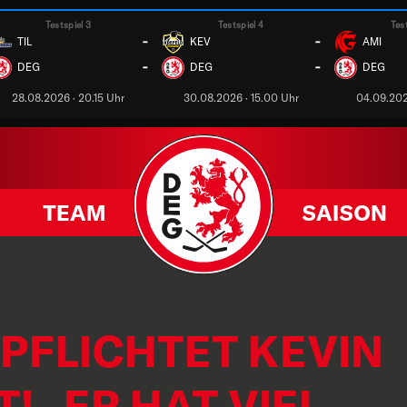
Testspiel 3
Testspiel 4
Tes
-
-
TIL
KEV
AMI
-
-
DEG
DEG
DEG
28.08.2026 · 20.15 Uhr
30.08.2026 · 15.00 Uhr
04.09.202
TEAM
SAISON
PFLICHTET KEVIN
! „ER HAT VIEL