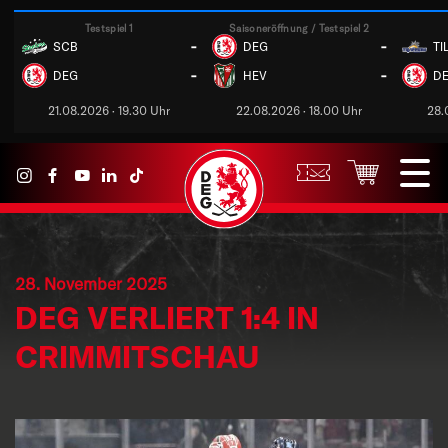
Testspiel 1
Saisoneröffnung / Testspiel 2
-
-
SCB
DEG
TI
-
-
DEG
HEV
D
21.08.2026 · 19.30 Uhr
22.08.2026 · 18.00 Uhr
28.
28. November 2025
DEG VERLIERT 1:4 IN
CRIMMITSCHAU