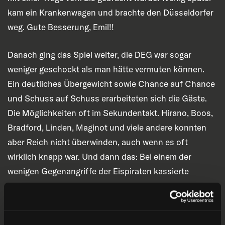
kam ein Krankenwagen und brachte den Düsseldorfer
weg. Gute Besserung, Emil!!
Danach ging das Spiel weiter, die DEG war sogar
weniger geschockt als man hätte vermuten können.
Ein deutliches Übergewicht sowie Chance auf Chance
und Schuss auf Schuss erarbeiteten sich die Gäste.
Die Möglichkeiten oft im Sekundentakt. Hirano, Boos,
Bradford, Linden, Maginot und viele andere konnten
aber Reich nicht überwinden, auch wenn es oft
wirklich knapp war. Und dann das: Bei einem der
wenigen Gegenangriffe der Eispiraten kassierte
Michael Clarke eine Strafe wegen Spielverzögerung –
und diese wurde von Crimmitschau sogleich
ausgenutzt. Dominik Walsh konnte bei 38:20 zum 2:0