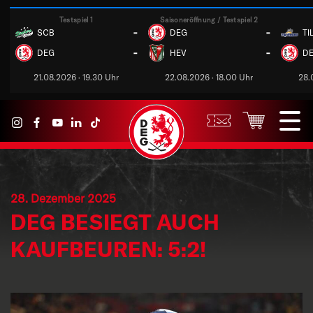
Testspiel 1
Saisoneröffnung / Testspiel 2
-
-
SCB
DEG
TI
-
-
DEG
HEV
D
21.08.2026 · 19.30 Uhr
22.08.2026 · 18.00 Uhr
28.
28. Dezember 2025
DEG BESIEGT AUCH
KAUFBEUREN: 5:2!