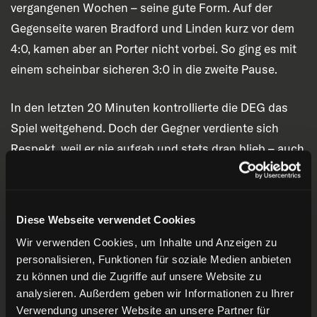
vergangenen Wochen – seine gute Form. Auf der
Gegenseite waren Bradford und Linden kurz vor dem
4:0, kamen aber an Porter nicht vorbei. So ging es mit
einem scheinbar sicheren 3:0 in die zweite Pause.
In den letzten 20 Minuten kontrollierte die DEG das
Spiel weitgehend. Doch der Gegner verdiente sich
Respekt, weil er nie aufgab und stets dran blieb – auch
unterstützt von 800 Fans, die aus dem fernen Allgäu
angereist waren. Bei 42:26 konnte Simon Thiel aus
kurzer Distanz zunächst auf 4:0 erhöhen. Wieder war
Diese Webseite verwendet Cookies
dem Treffer eine schöne Vorarbeit von Lucas Lessio
Wir verwenden Cookies, um Inhalte und Anzeigen zu
und Fischer vorausgegangen. Es folgte ein flottes hin
personalisieren, Funktionen für soziale Medien anbieten
und her mit Chancen auf beiden Seiten, die Zuschauer
zu können und die Zugriffe auf unsere Website zu
hatten ihren Spaß. In den letzten zehn Minuten
analysieren. Außerdem geben wir Informationen zu Ihrer
Verwendung unserer Website an unsere Partner für
verloren die Rot-Gelben ein wenig die Konzentration