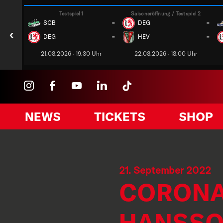
Testspiel 1
Saisoneröffnung / Testspiel 2
-
-
SCB
DEG
‹
-
-
DEG
HEV
21.08.2026 · 19.30 Uhr
22.08.2026 · 18.00 Uhr
NEWS
TICKETS
SHOP
21. September 2022
CORONA
HANSSON