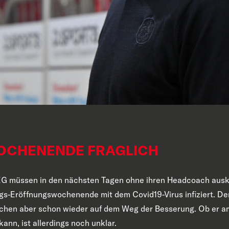
OCHENENDE FRAGLICH
r EG müssen
in den nächsten Tagen
ohne ihren Headcoach au
ags-Eröffnungswochenende
mit dem Covid19-Virus infiziert.
De
schen aber
schon wieder auf dem Weg der Besserung
.
O
b er a
kann, ist
allerdings
noch unklar.