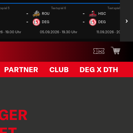
tspiel 5
Testspiel 6
Testspiel 7
-
-
ROU
HSC
›
-
-
DEG
DEG
6 · 19.00 Uhr
05.09.2026 · 19.30 Uhr
11.09.2026 · 20.00 Uh
PARTNER
CLUB
DEG X DTH
OGER
ET