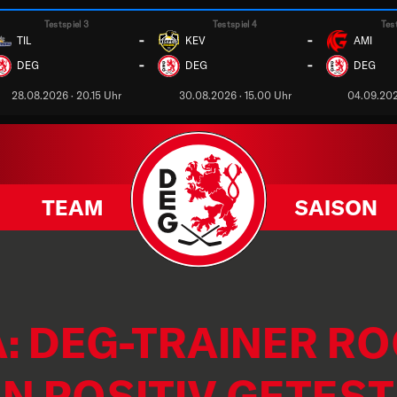
Testspiel 3
Testspiel 4
Tes
-
-
TIL
KEV
AMI
-
-
DEG
DEG
DEG
28.08.2026 · 20.15 Uhr
30.08.2026 · 15.00 Uhr
04.09.202
TEAM
SAISON
: DEG-TRAINER R
 POSITIV GETEST