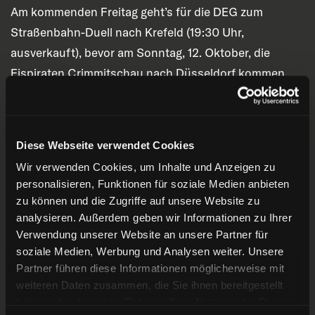
Am kommenden Freitag geht’s für die DEG zum
Straßenbahn-Duell nach Krefeld (19:30 Uhr,
ausverkauft), bevor am Sonntag, 12. Oktober, die
Eispiraten Crimmitschau nach Düsseldorf kommen
(17:00 Uhr). Nur zwei Tage später, am Dienstag, 14.
Oktober, kommen um 19:30 Uhr die Ravensburg
Towerstars in den PSD BANK DOME. Tickets für alle
Diese Webseite verwendet Cookies
Heimspiele unter
www.degtickets.de
oder an der
Wir verwenden Cookies, um Inhalte und Anzeigen zu
Tageskasse.
personalisieren, Funktionen für soziale Medien anbieten
zu können und die Zugriffe auf unsere Website zu
Willkommen zurück, Sinan!
analysieren. Außerdem geben wir Informationen zu Ihrer
Verwendung unserer Website an unsere Partner für
soziale Medien, Werbung und Analysen weiter. Unsere
Partner führen diese Informationen möglicherweise mit
weiteren Daten zusammen, die Sie ihnen bereitgestellt
haben oder die sie im Rahmen Ihrer Nutzung der Dienste
ZURÜCK ZUR ÜBERSICHT