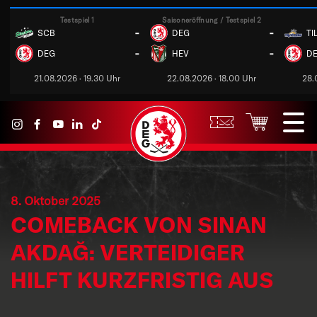
Testspiel 1
Saisoneröffnung / Testspiel 2
-
-
SCB
DEG
TI
-
-
DEG
HEV
D
21.08.2026 · 19.30 Uhr
22.08.2026 · 18.00 Uhr
28.
8. Oktober 2025
COMEBACK VON SINAN
AKDAĞ: VERTEIDIGER
HILFT KURZFRISTIG AUS