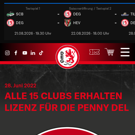
Testspiel 1
Saisoneröffnung / Testspiel 2
-
-
SCB
DEG
TI
-
-
DEG
HEV
D
21.08.2026 · 19.30 Uhr
22.08.2026 · 18.00 Uhr
28.
28. Juni 2022
ALLE 15 CLUBS ERHALTEN
LIZENZ FÜR DIE PENNY DEL