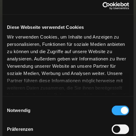
Übersicht Kader Düsseldorfer EG für die Saison
2022/23
Diese Webseite verwendet Cookies
Wir verwenden Cookies, um Inhalte und Anzeigen zu
Der Kader der Düsseldorfer EG für die Saison
personalisieren, Funktionen für soziale Medien anbieten
2022/23, Stand 25. Mai
zu können und die Zugriffe auf unsere Website zu
analysieren. Außerdem geben wir Informationen zu Ihrer
Tor
: Hendrik Hane
Verwendung unserer Website an unsere Partner für
soziale Medien, Werbung und Analysen weiter. Unsere
Abwehr:
Kyle Cumiskey (K), Bernhard Ebner, Nicolas
Partner führen diese Informationen möglicherweise mit
weiteren Daten zusammen, die Sie ihnen bereitgestellt
Geitner, Niklas Heinzinger (U23), Luca Zitterbart
haben oder die sie im Rahmen Ihrer Nutzung der Dienste
gesammelt haben.
Einwilligungsauswahl
Sturm
: Alexander Barta, Alexander Blank (U23), Jakub
Notwendig
Borzecki (U23), Tobi Eder, Josef Eham (U23), Alexander
Ehl, Daniel Fischbuch, Stephen MacAulay (K), Brendan
Präferenzen
O’Donnell (K), Cedric Schiemenz, Victor Svensson (K)