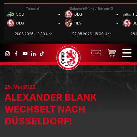
Testspiel 1
Saisoneröffnung / Testspiel 2
-
-
SCB
DEG
TI
-
-
DEG
HEV
D
21.08.2026 · 19.30 Uhr
22.08.2026 · 18.00 Uhr
28.
25. Mai 2022
ALEXANDER BLANK
WECHSELT NACH
DÜSSELDORF!