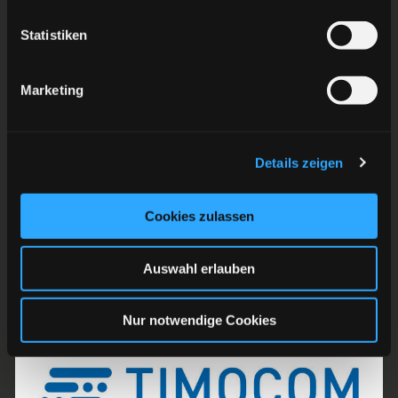
Weitere Neuverpflichtungen werden in Kürze
Statistiken
vermeldet.
Marketing
Details zeigen
ZURÜCK ZUR ÜBERSICHT
Cookies zulassen
Auswahl erlauben
Nur notwendige Cookies