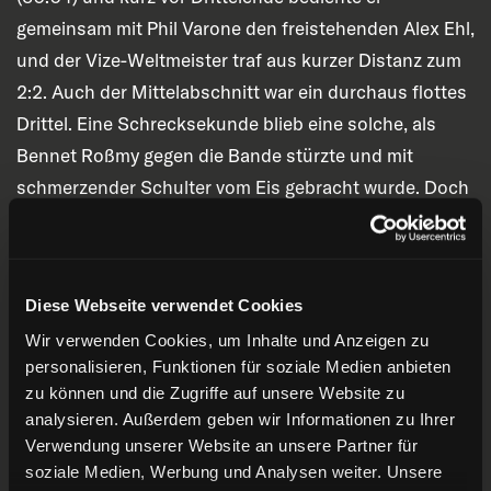
gemeinsam mit Phil Varone den freistehenden Alex Ehl,
und der Vize-Weltmeister traf aus kurzer Distanz zum
2:2. Auch der Mittelabschnitt war ein durchaus flottes
Drittel. Eine Schrecksekunde blieb eine solche, als
Bennet Roßmy gegen die Bande stürzte und mit
schmerzender Schulter vom Eis gebracht wurde. Doch
der Neuzugang kam wenige Minuten später zurück
aufs weiße Geläuf.
Diese Webseite verwendet Cookies
In den letzten 20 Minuten wurde es dann hektisch.
Wir verwenden Cookies, um Inhalte und Anzeigen zu
Zunächst ging es langsam los, aber dann machten die
personalisieren, Funktionen für soziale Medien anbieten
Haie – mal wieder – in Überzahl einen Treffer durch
zu können und die Zugriffe auf unsere Website zu
McIntyre (49:28). Torsten Ankert saß draußen. Die
analysieren. Außerdem geben wir Informationen zu Ihrer
Bilanz der Special Teams war in diesem Spiel mühsam.
Verwendung unserer Website an unsere Partner für
Die endgültige Entscheidung dann wegen einer großen
soziale Medien, Werbung und Analysen weiter. Unsere