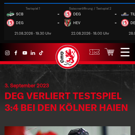
Testspiel 1
Saisoneröffnung / Testspiel 2
-
-
SCB
DEG
TI
-
-
DEG
HEV
D
21.08.2026 · 19.30 Uhr
22.08.2026 · 18.00 Uhr
28.
3. September 2023
DEG VERLIERT TESTSPIEL
3:4 BEI DEN KÖLNER HAIEN