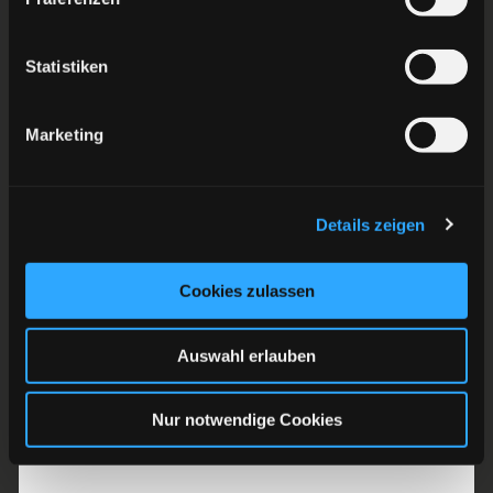
Dauerkarteninhaber finden bereits ab 15.00 Uhr
Einlass.
Statistiken
Endlich wieder Eishockey! HEJA HEJA DEG!
Marketing
Details zeigen
ZURÜCK ZUR ÜBERSICHT
Cookies zulassen
Auswahl erlauben
Nur notwendige Cookies