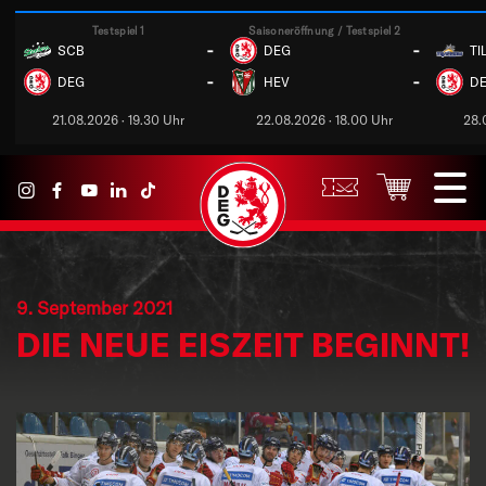
Testspiel 1
Saisoneröffnung / Testspiel 2
-
-
SCB
DEG
TI
-
-
DEG
HEV
D
21.08.2026 · 19.30 Uhr
22.08.2026 · 18.00 Uhr
28.
9. September 2021
DIE NEUE EISZEIT BEGINNT!