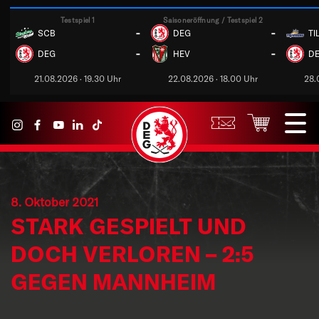
Testspiel 1
Saisoneröffnung / Testspiel 2
-
-
SCB
DEG
TI
-
-
DEG
HEV
D
21.08.2026 · 19.30 Uhr
22.08.2026 · 18.00 Uhr
28.
8. Oktober 2021
STARK GESPIELT UND
DOCH VERLOREN – 2:5
GEGEN MANNHEIM