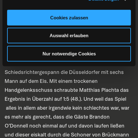
Drei Tore Rückstand sind im Eishockey zwar keine
Welt. Es ist aber auch keine Selbstverständlichkeit, sie
Cookies zulassen
in 20 Minuten aufzuholen. Schon gar nicht gegen eine
Spitzenmannschaft wie Mannheim. In einem weiteren
Auswahl erlauben
Überzahlspiel hatten die Rot-Gelben die Chance, noch
einmal ranzukommen. Doch was sie auch versuchten,
Nur notwendige Cookies
die Scheibe wollte einfach nicht rein. Fünf Sekunden
vor Ablauf der Gäste-Strafe erwischte das
Schiedsrichtergespann die Düsseldorfer mit sechs
Mann auf dem Eis. Mit einem trockenen
Handgelenksschuss schraubte Matthias Plachta das
Ergebnis in Überzahl auf 1:5 (48.). Und weil das Spiel
alles in allem aber irgendwie kein schlechtes war, war
es mehr als gerecht, dass die Gäste Brandon
O’Donnell noch einmal auf und davon laufen ließen
und dieser eiskalt durch die Schoner von Brückmann