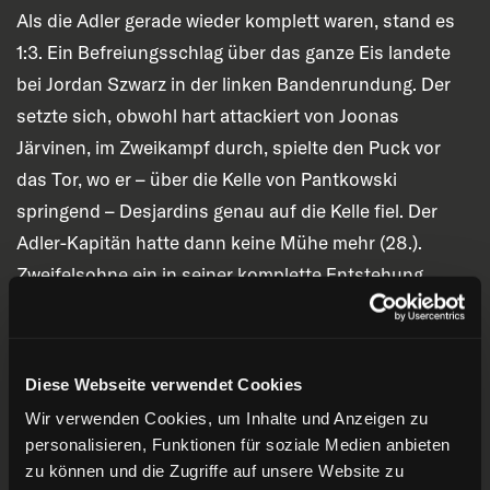
Als die Adler gerade wieder komplett waren, stand es
1:3. Ein Befreiungsschlag über das ganze Eis landete
bei Jordan Szwarz in der linken Bandenrundung. Der
setzte sich, obwohl hart attackiert von Joonas
Järvinen, im Zweikampf durch, spielte den Puck vor
das Tor, wo er – über die Kelle von Pantkowski
springend – Desjardins genau auf die Kelle fiel. Der
Adler-Kapitän hatte dann keine Mühe mehr (28.).
Zweifelsohne ein in seiner komplette Entstehung
ärgerlicher Gegentreffer. Auch die DEG setzte offensiv
immer wieder Akzente, treffen taten aber nur die Adler.
Daws zog aus zentraler Position ab, Desjardins nahm
Diese Webseite verwendet Cookies
den Abpraller auf, schloss seinerseits zentral ab, ging
Wir verwenden Cookies, um Inhalte und Anzeigen zu
der nun nach links abprallenden Scheibe hinterher
personalisieren, Funktionen für soziale Medien anbieten
und netzte von dort ein (37.).
zu können und die Zugriffe auf unsere Website zu