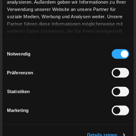
analysieren. Außerdem geben wir Informationen zu Ihrer
Verwendung unserer Website an unsere Partner für
soziale Medien, Werbung und Analysen weiter. Unsere
Partner führen diese Informationen möglicherweise mit
weiteren Daten zusammen, die Sie ihnen bereitgestellt
haben oder die sie im Rahmen Ihrer Nutzung der Dienste
gesammelt haben.
Einwilligungsauswahl
Notwendig
Präferenzen
Statistiken
Die DEG bot den Adlern einen guten Kampf – hier
Kapitän Alex Barta gegen Markus Eisenschmied.
Marketing
Mannheim lässt nichts anbrennen
Details zeigen